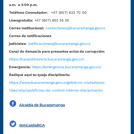
a.m. a 3:00 p.m.
Teléfono Conmutador:
+57 (607) 633 70 00
Líneagratuita:
+57 (607) 652 55 55
Correo Institucional:
contactenos@bucaramanga.gov.co
Correo de notificaciones
judiciales:
notificaciones@bucaramanga.gov.co
Canal de denuncia para presuntos actos de corrupción:
https://canaldenuncia.bucaramanga.gov.co/
Emergencia:
https://emergencia.bucaramanga.gov.co/
Radique aquí su queja disciplinaria:
https://www.bucaramanga.gov.co/gobierno-ciudadanos-
1/secretarias/oficina-de-control-interno-disciplinario/
Alcaldía de Bucaramanga
Funcionarios y contratistas
@AlcaldíaBGA