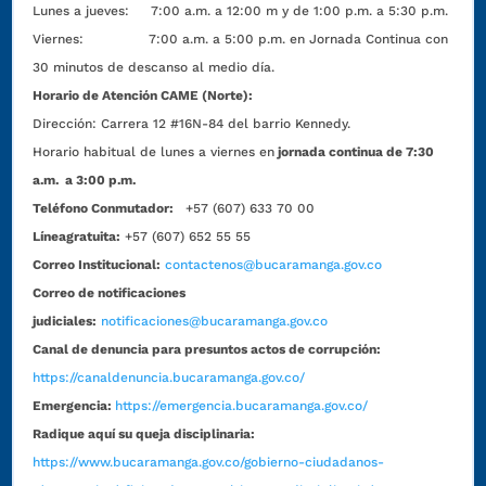
Lunes a jueves: 7:00 a.m. a 12:00 m y de 1:00 p.m. a 5:30 p.m.
Viernes: 7:00 a.m. a 5:00 p.m. en Jornada Continua con
30 minutos de descanso al medio día.
Horario de Atención CAME (Norte):
Dirección:
Carrera 12 #16N-84 del barrio Kennedy.
Horario habitual de lunes a viernes en
jornada continua de 7:30
a.m. a 3:00 p.m.
Teléfono Conmutador:
+57 (607) 633 70 00
Líneagratuita:
+57 (607) 652 55 55
Correo Institucional:
contactenos@bucaramanga.gov.co
Correo de notificaciones
judiciales:
notificaciones@bucaramanga.gov.co
Canal de denuncia para presuntos actos de corrupción:
https://canaldenuncia.bucaramanga.gov.co/
Emergencia:
https://emergencia.bucaramanga.gov.co/
Radique aquí su queja disciplinaria:
https://www.bucaramanga.gov.co/gobierno-ciudadanos-