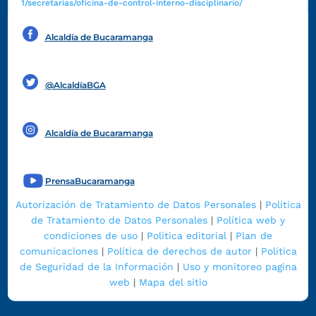
1/secretarias/oficina-de-control-interno-disciplinario/
Alcaldía de Bucaramanga
Funcionarios y contratistas
@AlcaldíaBGA
Alcaldía de Bucaramanga
PrensaBucaramanga
Autorización de Tratamiento de Datos Personales
|
Política
de Tratamiento de Datos Personales
|
Política web y
condiciones de uso
|
Política editorial
|
Plan de
comunicaciones
|
Política de derechos de autor
|
Política
de Seguridad de la Información
|
Uso y monitoreo pagina
web
|
Mapa del sitio