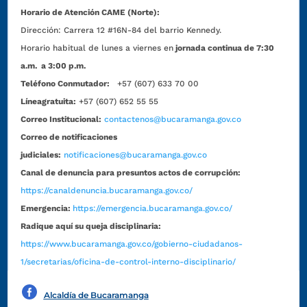
Horario de Atención CAME (Norte):
Dirección:
Carrera 12 #16N-84 del barrio Kennedy.
Horario habitual de lunes a viernes en
jornada continua de 7:30
a.m. a 3:00 p.m.
Teléfono Conmutador:
+57 (607) 633 70 00
Líneagratuita:
+57 (607) 652 55 55
Correo Institucional:
contactenos@bucaramanga.gov.co
Correo de notificaciones
judiciales:
notificaciones@bucaramanga.gov.co
Canal de denuncia para presuntos actos de corrupción:
https://canaldenuncia.bucaramanga.gov.co/
Emergencia:
https://emergencia.bucaramanga.gov.co/
Radique aquí su queja disciplinaria:
https://www.bucaramanga.gov.co/gobierno-ciudadanos-
1/secretarias/oficina-de-control-interno-disciplinario/
Alcaldía de Bucaramanga