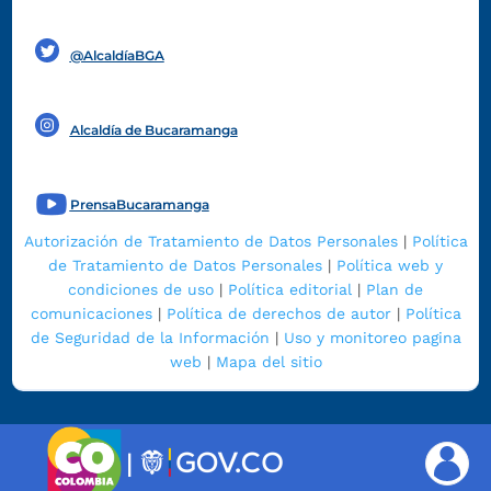
Funcionarios y contratistas
@AlcaldíaBGA
Alcaldía de Bucaramanga
PrensaBucaramanga
Autorización de Tratamiento de Datos Personales
|
Política
de Tratamiento de Datos Personales
|
Política web y
condiciones de uso
|
Política editorial
|
Plan de
comunicaciones
|
Política de derechos de autor
|
Política
de Seguridad de la Información
|
Uso y monitoreo pagina
web
|
Mapa del sitio
|