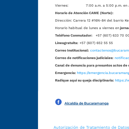
Viernes: 7:00 a.m. a 5:00 p.m. en Jorn
Horario de Atención CAME (Norte):
Dirección:
Carrera 12 #16N-84 del barrio Ke
Horario habitual de lunes a viernes en
jorna
Teléfono Conmutador:
+57 (607) 633 70 0
Líneagratuita:
+57 (607) 652 55 55
Correo Institucional:
contactenos@bucarama
Correo de notificaciones judiciales:
notific
Canal de denuncia para presuntos actos de 
Emergencia:
https://emergencia.bucaramang
Radique aquí su queja disciplinaria:
https://
Alcaldía de Bucaramanga
Autorización de Tratamiento de Datos