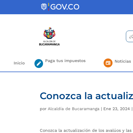
Skip
to
content
Bus
Se
for.
Paga tus impuestos
Noticias
Inicio
Conozca la actuali
por
Alcaldía de Bucaramanga
|
Ene 23, 2024
Conozca la actualización de los avalúos y las