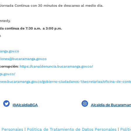
ada Continua con 30 minutos de descanso al medio día.
nnedy.
da continua de 7:30 a.m. a 3:00 p.m.
0
nga.gov.co
aciones@bucaramanga.gov.co
corrupción:
https://canaldenuncia.bucaramanga.gov.co/
a.gov.co/
www.bucaramanga.gov.co/gobierno-ciudadanos-1/secretarias/oficina-de-contro
@AlcaldíaBGA
Alcaldía de Bucarama
 Personales
|
Política de Tratamiento de Datos Personales
|
Polít