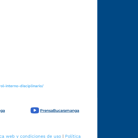
Funcionarios y contratistas
l-interno-disciplinario/
nga
PrensaBucaramanga
ica web y condiciones de uso
|
Política