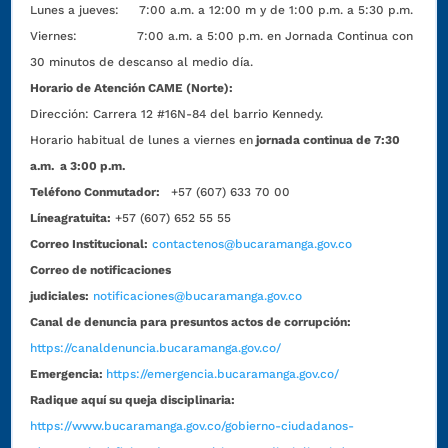
Lunes a jueves: 7:00 a.m. a 12:00 m y de 1:00 p.m. a 5:30 p.m.
Viernes: 7:00 a.m. a 5:00 p.m. en Jornada Continua con
30 minutos de descanso al medio día.
Horario de Atención CAME (Norte):
Dirección:
Carrera 12 #16N-84 del barrio Kennedy.
Horario habitual de lunes a viernes en
jornada continua de 7:30
a.m. a 3:00 p.m.
Teléfono Conmutador:
+57 (607) 633 70 00
Líneagratuita:
+57 (607) 652 55 55
Correo Institucional:
contactenos@bucaramanga.gov.co
Correo de notificaciones
judiciales:
notificaciones@bucaramanga.gov.co
Canal de denuncia para presuntos actos de corrupción:
https://canaldenuncia.bucaramanga.gov.co/
Emergencia:
https://emergencia.bucaramanga.gov.co/
Radique aquí su queja disciplinaria:
https://www.bucaramanga.gov.co/gobierno-ciudadanos-