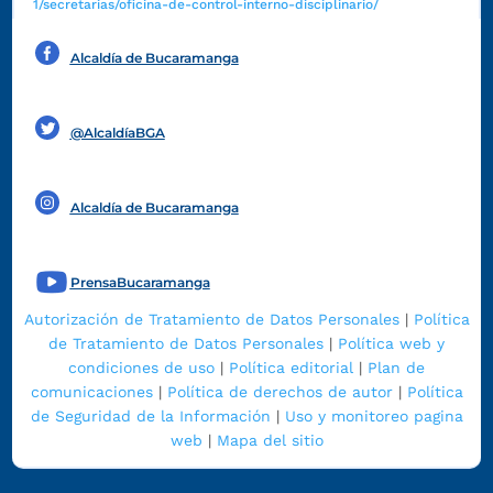
1/secretarias/oficina-de-control-interno-disciplinario/
Alcaldía de Bucaramanga
Funcionarios y contratistas
@AlcaldíaBGA
Alcaldía de Bucaramanga
PrensaBucaramanga
Autorización de Tratamiento de Datos Personales
|
Política
de Tratamiento de Datos Personales
|
Política web y
condiciones de uso
|
Política editorial
|
Plan de
comunicaciones
|
Política de derechos de autor
|
Política
de Seguridad de la Información
|
Uso y monitoreo pagina
web
|
Mapa del sitio