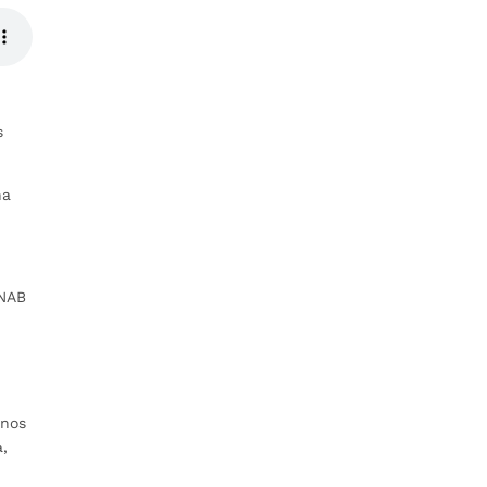
s
na
UNAB
 nos
a,