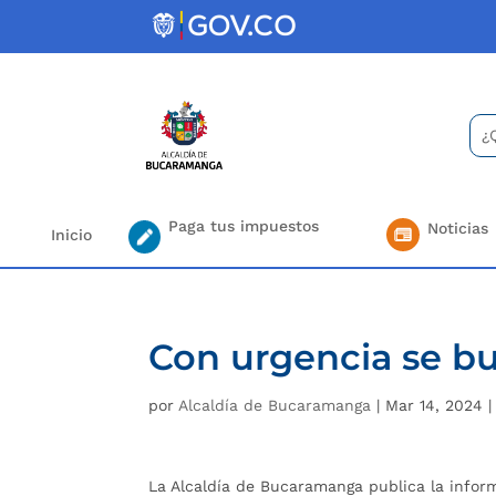
Skip
to
content
Bus
Se
for.
Paga tus impuestos
Noticias
Inicio
Con urgencia se bu
por
Alcaldía de Bucaramanga
|
Mar 14, 2024
La Alcaldía de Bucaramanga publica la infor