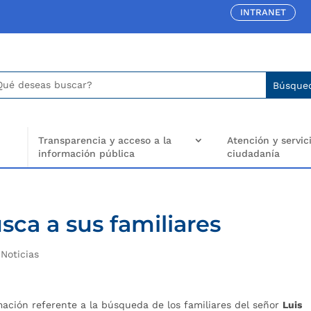
INTRANET
car:
arch
..
Transparencia y acceso a la
Atención y servici
información pública
ciudadanía
sca a sus familiares
|
Noticias
mación referente a la búsqueda de los familiares del señor
Luis