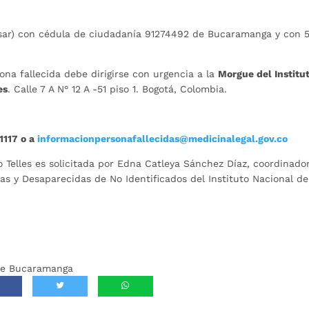
esar) con cédula de ciudadanía 91274492 de Bucaramanga y con 
na fallecida debe dirigirse con urgencia a la
Morgue del Institu
es
. Calle 7 A N° 12 A -51 piso 1. Bogotá, Colombia.
1117 o a
informacionpersonafallecidas@medicinalegal.gov.co
 Telles es solicitada por Edna Catleya Sánchez Díaz, coordinado
s y Desaparecidas de No Identificados del Instituto Nacional de
 de Bucaramanga