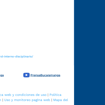
Funcionarios y contratistas
l-interno-disciplinario/
nga
PrensaBucaramanga
ica web y condiciones de uso
|
Política
n
|
Uso y monitoreo pagina web
|
Mapa del