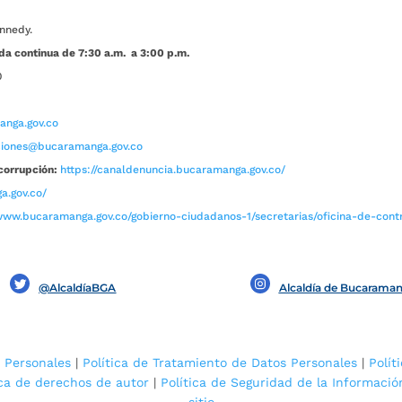
nnedy.
da continua de 7:30 a.m. a 3:00 p.m.
0
nga.gov.co
aciones@bucaramanga.gov.co
corrupción:
https://canaldenuncia.bucaramanga.gov.co/
a.gov.co/
www.bucaramanga.gov.co/gobierno-ciudadanos-1/secretarias/oficina-de-contro
@AlcaldíaBGA
Alcaldía de Bucarama
 Personales
|
Política de Tratamiento de Datos Personales
|
Polít
ica de derechos de autor
|
Política de Seguridad de la Informació