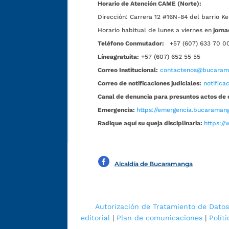
Horario de Atención CAME (Norte):
Dirección:
Carrera 12 #16N-84 del barrio Ke
Horario habitual de lunes a viernes en
jorna
Teléfono Conmutador:
+57 (607) 633 70 0
Líneagratuita:
+57 (607) 652 55 55
Correo Institucional:
contactenos@bucarama
Correo de notificaciones judiciales:
notific
Canal de denuncia para presuntos actos de 
Emergencia:
https://emergencia.bucaramang
Radique aquí su queja disciplinaria:
https://
Alcaldía de Bucaramanga
Autorización de Tratamiento de Datos
editorial
|
Plan de comunicaciones
|
Polít