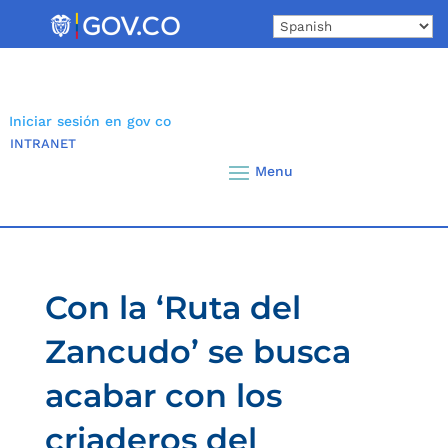
Skip
to
content
Iniciar sesión en gov co
INTRANET
Con la ‘Ruta del
Zancudo’ se busca
acabar con los
criaderos del