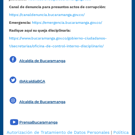
Canal de denuncia para presuntos actos de corrupción:
https://canaldenuncia.bucaramanga.gov.co/
Emergencia:
https://emergencia.bucaramanga.gov.co/
Radique aquí su queja disciplinaria:
https://www.bucaramanga.gov.co/gobierno-ciudadanos-
1/secretarias/oficina-de-control-interno-disciplinario/
Alcaldía de Bucaramanga
Funcionarios y contratistas
@AlcaldíaBGA
Alcaldía de Bucaramanga
PrensaBucaramanga
Autorización de Tratamiento de Datos Personales
|
Política