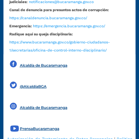
judiciales:
notificaciones@bucaramanga.gov.co
Canal de denuncia para presuntos actos de corrupción:
https://canaldenuncia.bucaramanga.gov.co/
Emergencia:
https://emergencia.bucaramanga.gov.co/
Radique aquí su queja disciplinaria:
https://www.bucaramanga.gov.co/gobierno-ciudadanos-
1/secretarias/oficina-de-control-interno-disciplinario/
Alcaldía de Bucaramanga
Funcionarios y contratistas
@AlcaldíaBGA
Alcaldía de Bucaramanga
PrensaBucaramanga
Autorización de Tratamiento de Datos Personales
|
Política