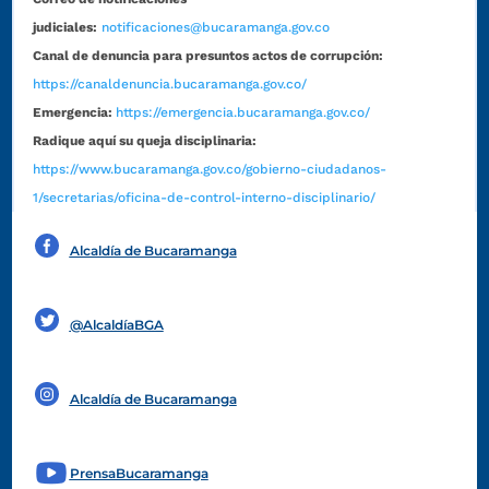
judiciales:
notificaciones@bucaramanga.gov.co
Canal de denuncia para presuntos actos de corrupción:
https://canaldenuncia.bucaramanga.gov.co/
Emergencia:
https://emergencia.bucaramanga.gov.co/
Radique aquí su queja disciplinaria:
https://www.bucaramanga.gov.co/gobierno-ciudadanos-
1/secretarias/oficina-de-control-interno-disciplinario/
Alcaldía de Bucaramanga
Funcionarios y contratistas
@AlcaldíaBGA
Alcaldía de Bucaramanga
PrensaBucaramanga