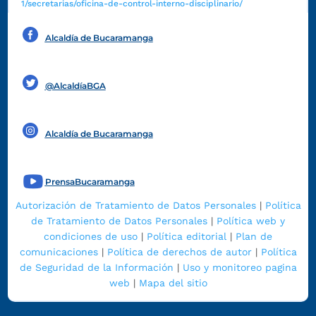
1/secretarias/oficina-de-control-interno-disciplinario/
Alcaldía de Bucaramanga
Funcionarios y contratistas
@AlcaldíaBGA
Alcaldía de Bucaramanga
PrensaBucaramanga
Autorización de Tratamiento de Datos Personales
|
Política
de Tratamiento de Datos Personales
|
Política web y
condiciones de uso
|
Política editorial
|
Plan de
comunicaciones
|
Política de derechos de autor
|
Política
de Seguridad de la Información
|
Uso y monitoreo pagina
web
|
Mapa del sitio