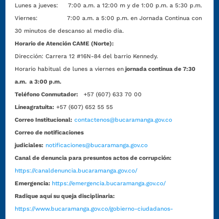
Lunes a jueves: 7:00 a.m. a 12:00 m y de 1:00 p.m. a 5:30 p.m.
Viernes: 7:00 a.m. a 5:00 p.m. en Jornada Continua con
30 minutos de descanso al medio día.
Horario de Atención CAME (Norte):
Dirección:
Carrera 12 #16N-84 del barrio Kennedy.
Horario habitual de lunes a viernes en
jornada continua de 7:30
a.m. a 3:00 p.m.
Teléfono Conmutador:
+57 (607) 633 70 00
Líneagratuita:
+57 (607) 652 55 55
Correo Institucional:
contactenos@bucaramanga.gov.co
Correo de notificaciones
judiciales:
notificaciones@bucaramanga.gov.co
Canal de denuncia para presuntos actos de corrupción:
https://canaldenuncia.bucaramanga.gov.co/
Emergencia:
https://emergencia.bucaramanga.gov.co/
Radique aquí su queja disciplinaria:
https://www.bucaramanga.gov.co/gobierno-ciudadanos-