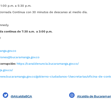
1:00 p.m. a 5:30 p.m.
ada Continua con 30 minutos de descanso al medio día.
nnedy.
da continua de 7:30 a.m. a 3:00 p.m.
0
nga.gov.co
aciones@bucaramanga.gov.co
corrupción:
https://canaldenuncia.bucaramanga.gov.co/
a.gov.co/
www.bucaramanga.gov.co/gobierno-ciudadanos-1/secretarias/oficina-de-contro
@AlcaldíaBGA
Alcaldía de Bucarama