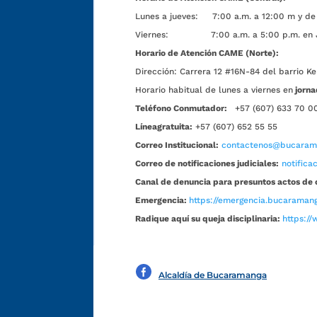
Lunes a jueves: 7:00 a.m. a 12:00 m y de 
Viernes: 7:00 a.m. a 5:00 p.m. en Jorn
Horario de Atención CAME (Norte):
Dirección:
Carrera 12 #16N-84 del barrio Ke
Horario habitual de lunes a viernes en
jorna
Teléfono Conmutador:
+57 (607) 633 70 0
Líneagratuita:
+57 (607) 652 55 55
Correo Institucional:
contactenos@bucarama
Correo de notificaciones judiciales:
notific
Canal de denuncia para presuntos actos de 
Emergencia:
https://emergencia.bucaramang
Radique aquí su queja disciplinaria:
https://
Alcaldía de Bucaramanga