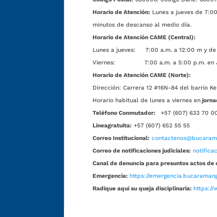
Horario de Atención:
Lunes a jueves de 7:00 
minutos de descanso al medio día.
Horario de Atención CAME (Central):
Lunes a jueves: 7:00 a.m. a 12:00 m y de 
Viernes: 7:00 a.m. a 5:00 p.m. en Jorn
Horario de Atención CAME (Norte):
Dirección:
Carrera 12 #16N-84 del barrio Ke
Horario habitual de lunes a viernes en
jorna
Teléfono Conmutador:
+57 (607) 633 70 0
Líneagratuita:
+57 (607) 652 55 55
Correo Institucional:
contactenos@bucarama
Correo de notificaciones judiciales:
notific
Canal de denuncia para presuntos actos de 
Emergencia:
https://emergencia.bucaramang
Radique aquí su queja disciplinaria:
https://