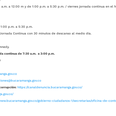
a.m. a 12:00 m y de 1:00 p.m. a 5:30 p.m. / viernes jornada continua en el h
1:00 p.m. a 5:30 p.m.
ada Continua con 30 minutos de descanso al medio día.
nnedy.
da continua de 7:30 a.m. a 3:00 p.m.
0
nga.gov.co
aciones@bucaramanga.gov.co
corrupción:
https://canaldenuncia.bucaramanga.gov.co/
a.gov.co/
www.bucaramanga.gov.co/gobierno-ciudadanos-1/secretarias/oficina-de-contro