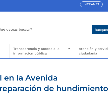
INTRANET
car:
arch
..
Transparencia y acceso a la
Atención y servici
información pública
ciudadanía
l en la Avenida
reparación de hundimient