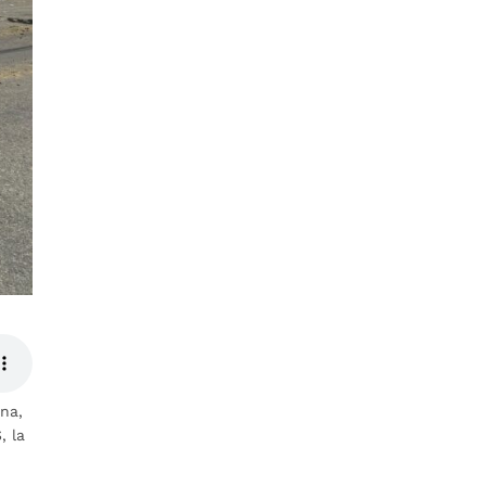
na,
, la