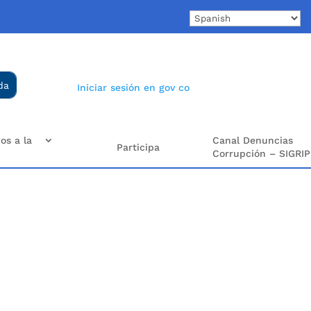
Iniciar sesión en gov co
os a la
Canal Denuncias
Participa
Corrupción – SIGRIP
o