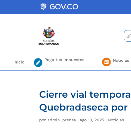
Skip
to
content
Bus
Se
for.
Paga tus impuestos
Noticias
Inicio
Cierre vial tempora
Quebradaseca por 
por
admin_prensa
|
Ago 13, 2025
|
Noticias