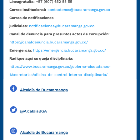
Líneagratuita:
+57 (607) 652 55 55
Correo Institucional:
contactenos@bucaramanga.gov.co
Correo de notificaciones
judiciales:
notificaciones@bucaramanga.gov.co
Canal de denuncia para presuntos actos de corrupción:
https://canaldenuncia.bucaramanga.gov.co/
Emergencia:
https://emergencia.bucaramanga.gov.co/
Radique aquí su queja disciplinaria:
https://www.bucaramanga.gov.co/gobierno-ciudadanos-
1/secretarias/oficina-de-control-interno-disciplinario/
Alcaldía de Bucaramanga
Funcionarios y contratistas
@AlcaldíaBGA
Alcaldía de Bucaramanga