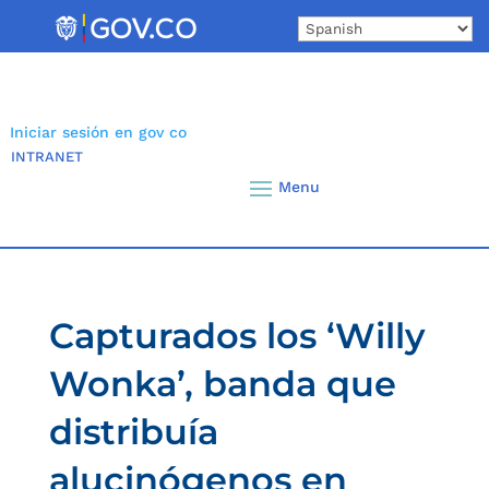
Skip
to
content
Iniciar sesión en gov co
INTRANET
Capturados los ‘Willy
Wonka’, banda que
distribuía
alucinógenos en