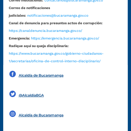
Correo Institucional:
contactenos@bucaramanga.gov.co
Correo de notificaciones
judiciales:
notificaciones@bucaramanga.gov.co
Canal de denuncia para presuntos actos de corrupción:
https://canaldenuncia.bucaramanga.gov.co/
Emergencia:
https://emergencia.bucaramanga.gov.co/
Radique aquí su queja disciplinaria:
https://www.bucaramanga.gov.co/gobierno-ciudadanos-
1/secretarias/oficina-de-control-interno-disciplinario/
Alcaldía de Bucaramanga
Funcionarios y contratistas
@AlcaldíaBGA
Alcaldía de Bucaramanga