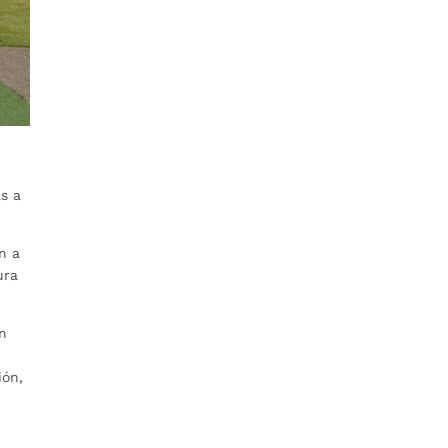
as a
n a
ura
en
ión,