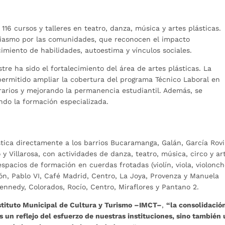
116 cursos y talleres en teatro, danza, música y artes plásticas.
usiasmo por las comunidades, que reconocen el impacto
cimiento de habilidades, autoestima y vínculos sociales.
tre ha sido el fortalecimiento del área de artes plásticas. La
ermitido ampliar la cobertura del programa Técnico Laboral en
orarios y mejorando la permanencia estudiantil. Además, se
ndo la formación especializada.
tica directamente a los barrios Bucaramanga, Galán, García Rovi
 Villarosa, con actividades de danza, teatro, música, circo y ar
spacios de formación en cuerdas frotadas (violín, viola, violonch
ón, Pablo VI, Café Madrid, Centro, La Joya, Provenza y Manuela
ennedy, Colorados, Rocío, Centro, Miraflores y Pantano 2.
nstituto Municipal de Cultura y Turismo –IMCT–
,
“la consolidació
s un reflejo del esfuerzo de nuestras instituciones, sino también