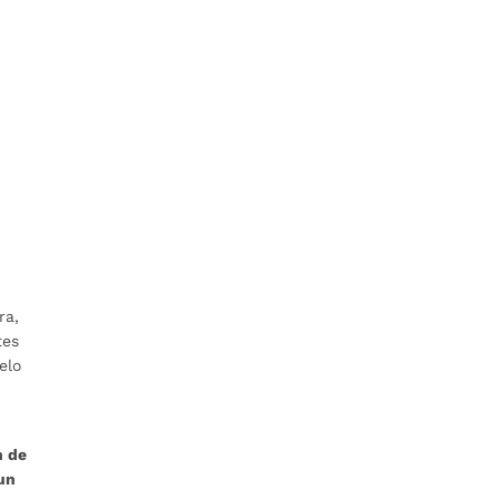
ra,
tes
elo
n de
 un