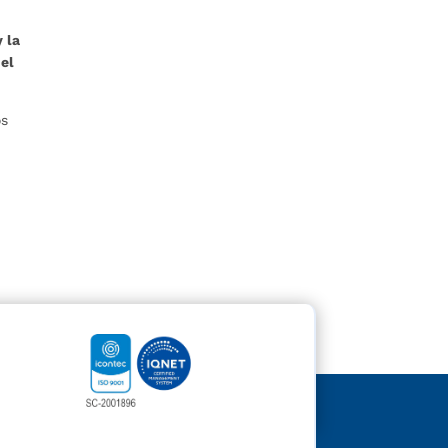
 la
 el
os