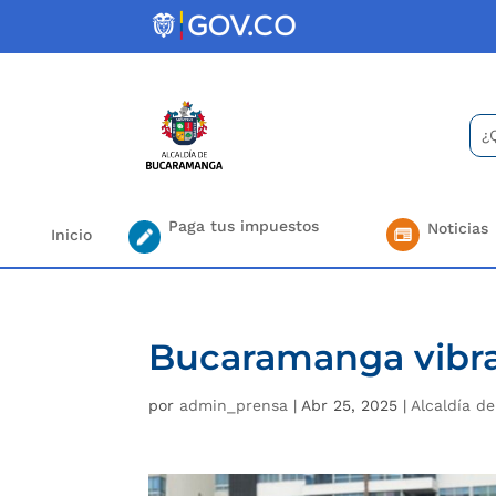
Skip
to
content
Bus
Se
for.
Paga tus impuestos
Noticias
Inicio
Bucaramanga vibra
por
admin_prensa
|
Abr 25, 2025
|
Alcaldía d