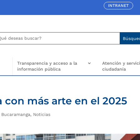
INTRANET
car:
arch
..
Transparencia y acceso a la
Atención y servici
información pública
ciudadanía
 con más arte en el 2025
e Bucaramanga
,
Noticias