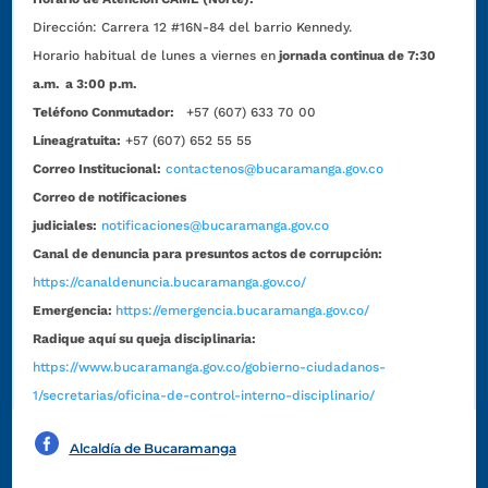
Dirección:
Carrera 12 #16N-84 del barrio Kennedy.
Horario habitual de lunes a viernes en
jornada continua de 7:30
a.m. a 3:00 p.m.
Teléfono Conmutador:
+57 (607) 633 70 00
Líneagratuita:
+57 (607) 652 55 55
Correo Institucional:
contactenos@bucaramanga.gov.co
Correo de notificaciones
judiciales:
notificaciones@bucaramanga.gov.co
Canal de denuncia para presuntos actos de corrupción:
https://canaldenuncia.bucaramanga.gov.co/
Emergencia:
https://emergencia.bucaramanga.gov.co/
Radique aquí su queja disciplinaria:
https://www.bucaramanga.gov.co/gobierno-ciudadanos-
1/secretarias/oficina-de-control-interno-disciplinario/
Alcaldía de Bucaramanga
Funcionarios y contratistas