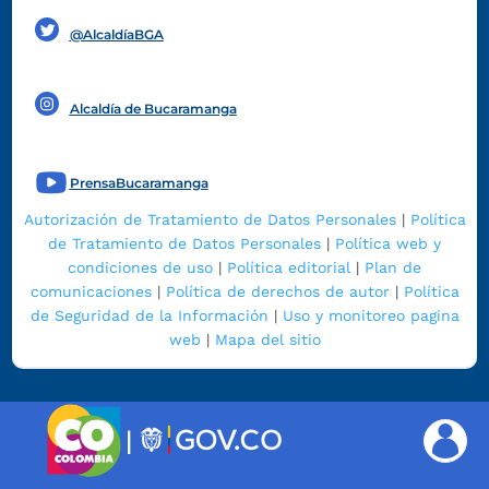
@AlcaldíaBGA
Alcaldía de Bucaramanga
PrensaBucaramanga
Autorización de Tratamiento de Datos Personales
|
Política
de Tratamiento de Datos Personales
|
Política web y
condiciones de uso
|
Política editorial
|
Plan de
comunicaciones
|
Política de derechos de autor
|
Política
de Seguridad de la Información
|
Uso y monitoreo pagina
web
|
Mapa del sitio
|