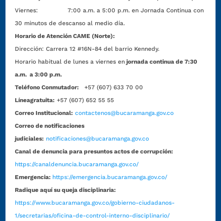
Viernes: 7:00 a.m. a 5:00 p.m. en Jornada Continua con
30 minutos de descanso al medio día.
Horario de Atención CAME (Norte):
Dirección:
Carrera 12 #16N-84 del barrio Kennedy.
Horario habitual de lunes a viernes en
jornada continua de 7:30
a.m. a 3:00 p.m.
Teléfono Conmutador:
+57 (607) 633 70 00
Líneagratuita:
+57 (607) 652 55 55
Correo Institucional:
contactenos@bucaramanga.gov.co
Correo de notificaciones
judiciales:
notificaciones@bucaramanga.gov.co
Canal de denuncia para presuntos actos de corrupción:
https://canaldenuncia.bucaramanga.gov.co/
Emergencia:
https://emergencia.bucaramanga.gov.co/
Radique aquí su queja disciplinaria:
https://www.bucaramanga.gov.co/gobierno-ciudadanos-
1/secretarias/oficina-de-control-interno-disciplinario/