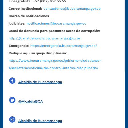
Líneagratuita:
+57 (607) 652 55 55
Correo Institucional:
contactenos@bucaramanga.gov.co
Correo de notificaciones
judiciales:
notificaciones@bucaramanga.gov.co
Canal de denuncia para presuntos actos de corrupción:
https://canaldenuncia.bucaramanga.gov.co/
Emergencia:
https://emergencia.bucaramanga.gov.co/
Radique aquí su queja disciplinaria:
https://www.bucaramanga.gov.co/gobierno-ciudadanos-
1/secretarias/oficina-de-control-interno-disciplinario/
Alcaldía de Bucaramanga
Funcionarios y contratistas
@AlcaldíaBGA
Alcaldía de Bucaramanga