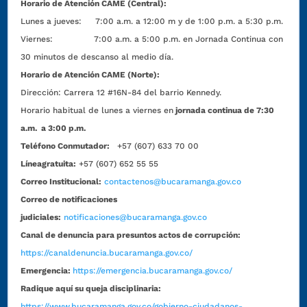
Horario de Atención CAME (Central):
Lunes a jueves: 7:00 a.m. a 12:00 m y de 1:00 p.m. a 5:30 p.m.
Viernes: 7:00 a.m. a 5:00 p.m. en Jornada Continua con
30 minutos de descanso al medio día.
Horario de Atención CAME (Norte):
Dirección:
Carrera 12 #16N-84 del barrio Kennedy.
Horario habitual de lunes a viernes en
jornada continua de 7:30
a.m. a 3:00 p.m.
Teléfono Conmutador:
+57 (607) 633 70 00
Líneagratuita:
+57 (607) 652 55 55
Correo Institucional:
contactenos@bucaramanga.gov.co
Correo de notificaciones
judiciales:
notificaciones@bucaramanga.gov.co
Canal de denuncia para presuntos actos de corrupción:
https://canaldenuncia.bucaramanga.gov.co/
Emergencia:
https://emergencia.bucaramanga.gov.co/
Radique aquí su queja disciplinaria:
https://www.bucaramanga.gov.co/gobierno-ciudadanos-