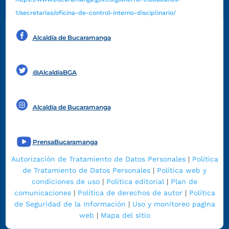
1/secretarias/oficina-de-control-interno-disciplinario/
Alcaldía de Bucaramanga
Funcionarios y contratistas
@AlcaldíaBGA
Alcaldía de Bucaramanga
PrensaBucaramanga
Autorización de Tratamiento de Datos Personales
|
Política
de Tratamiento de Datos Personales
|
Política web y
condiciones de uso
|
Política editorial
|
Plan de
comunicaciones
|
Política de derechos de autor
|
Política
de Seguridad de la Información
|
Uso y monitoreo pagina
web
|
Mapa del sitio