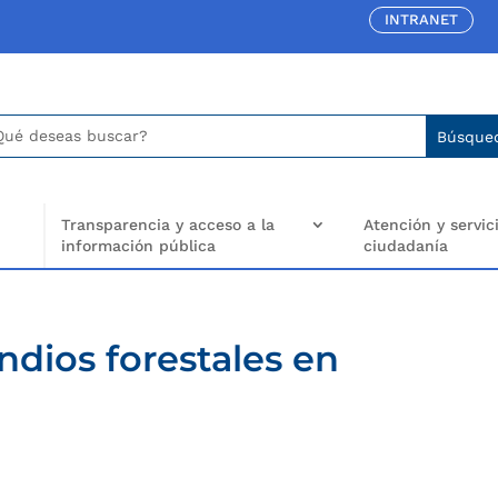
INTRANET
car:
arch
..
Transparencia y acceso a la
Atención y servici
información pública
ciudadanía
dios forestales en