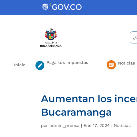
Skip
to
content
Bus
Se
for.
Paga tus impuestos
Noticias
Inicio
Aumentan los incen
Bucaramanga
por
admin_prensa
|
Ene 17, 2024
|
Noticias