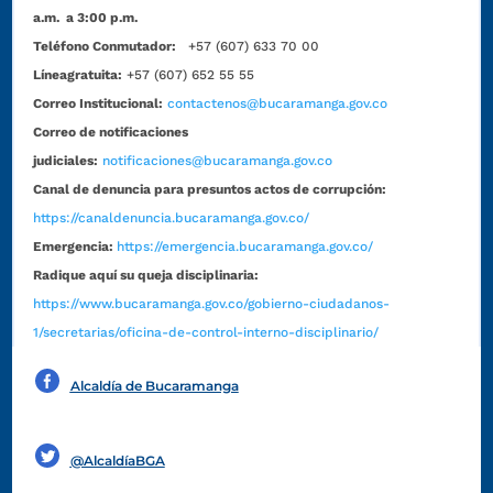
a.m. a 3:00 p.m.
Teléfono Conmutador:
+57 (607) 633 70 00
Líneagratuita:
+57 (607) 652 55 55
Correo Institucional:
contactenos@bucaramanga.gov.co
Correo de notificaciones
judiciales:
notificaciones@bucaramanga.gov.co
Canal de denuncia para presuntos actos de corrupción:
https://canaldenuncia.bucaramanga.gov.co/
Emergencia:
https://emergencia.bucaramanga.gov.co/
Radique aquí su queja disciplinaria:
https://www.bucaramanga.gov.co/gobierno-ciudadanos-
1/secretarias/oficina-de-control-interno-disciplinario/
Alcaldía de Bucaramanga
Funcionarios y contratistas
@AlcaldíaBGA