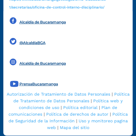
1/secretarias/oficina-de-control-interno-disciplinario/
Alcaldía de Bucaramanga
Funcionarios y contratistas
@AlcaldíaBGA
Alcaldía de Bucaramanga
PrensaBucaramanga
Autorización de Tratamiento de Datos Personales
|
Política
de Tratamiento de Datos Personales
|
Política web y
condiciones de uso
|
Política editorial
|
Plan de
comunicaciones
|
Política de derechos de autor
|
Política
de Seguridad de la Información
|
Uso y monitoreo pagina
web
|
Mapa del sitio