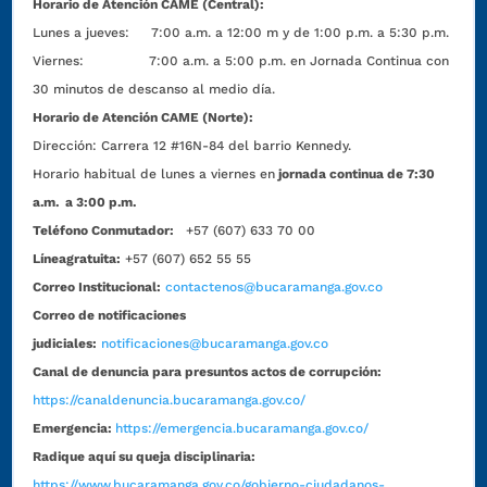
Horario de Atención CAME (Central):
Lunes a jueves: 7:00 a.m. a 12:00 m y de 1:00 p.m. a 5:30 p.m.
Viernes: 7:00 a.m. a 5:00 p.m. en Jornada Continua con
30 minutos de descanso al medio día.
Horario de Atención CAME (Norte):
Dirección:
Carrera 12 #16N-84 del barrio Kennedy.
Horario habitual de lunes a viernes en
jornada continua de 7:30
a.m. a 3:00 p.m.
Teléfono Conmutador:
+57 (607) 633 70 00
Líneagratuita:
+57 (607) 652 55 55
Correo Institucional:
contactenos@bucaramanga.gov.co
Correo de notificaciones
judiciales:
notificaciones@bucaramanga.gov.co
Canal de denuncia para presuntos actos de corrupción:
https://canaldenuncia.bucaramanga.gov.co/
Emergencia:
https://emergencia.bucaramanga.gov.co/
Radique aquí su queja disciplinaria:
https://www.bucaramanga.gov.co/gobierno-ciudadanos-