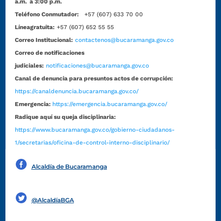
a.m. a 3:00 p.m.
Teléfono Conmutador:
+57 (607) 633 70 00
Líneagratuita:
+57 (607) 652 55 55
Correo Institucional:
contactenos@bucaramanga.gov.co
Correo de notificaciones
judiciales:
notificaciones@bucaramanga.gov.co
Canal de denuncia para presuntos actos de corrupción:
https://canaldenuncia.bucaramanga.gov.co/
Emergencia:
https://emergencia.bucaramanga.gov.co/
Radique aquí su queja disciplinaria:
https://www.bucaramanga.gov.co/gobierno-ciudadanos-
1/secretarias/oficina-de-control-interno-disciplinario/
Alcaldía de Bucaramanga
Funcionarios y contratistas
@AlcaldíaBGA