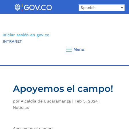
Skip
to
content
Iniciar sesión en gov co
INTRANET
Apoyemos el campo!
por
Alcaldía de Bucaramanga
|
Feb 5, 2024
|
Noticias
Apoyemos el campo!