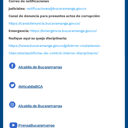
Correo de notificaciones
judiciales:
notificaciones@bucaramanga.gov.co
Canal de denuncia para presuntos actos de corrupción:
https://canaldenuncia.bucaramanga.gov.co/
Emergencia:
https://emergencia.bucaramanga.gov.co/
Radique aquí su queja disciplinaria:
https://www.bucaramanga.gov.co/gobierno-ciudadanos-
1/secretarias/oficina-de-control-interno-disciplinario/
Alcaldía de Bucaramanga
Funcionarios y contratistas
@AlcaldíaBGA
Alcaldía de Bucaramanga
PrensaBucaramanga