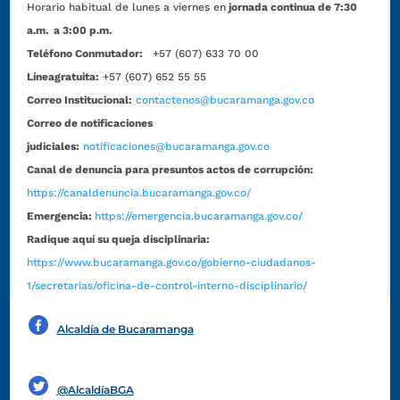
Horario habitual de lunes a viernes en
jornada continua de 7:30
a.m. a 3:00 p.m.
Teléfono Conmutador:
+57 (607) 633 70 00
Líneagratuita:
+57 (607) 652 55 55
Correo Institucional:
contactenos@bucaramanga.gov.co
Correo de notificaciones
judiciales:
notificaciones@bucaramanga.gov.co
Canal de denuncia para presuntos actos de corrupción:
https://canaldenuncia.bucaramanga.gov.co/
Emergencia:
https://emergencia.bucaramanga.gov.co/
Radique aquí su queja disciplinaria:
https://www.bucaramanga.gov.co/gobierno-ciudadanos-
1/secretarias/oficina-de-control-interno-disciplinario/
Alcaldía de Bucaramanga
Funcionarios y contratistas
@AlcaldíaBGA