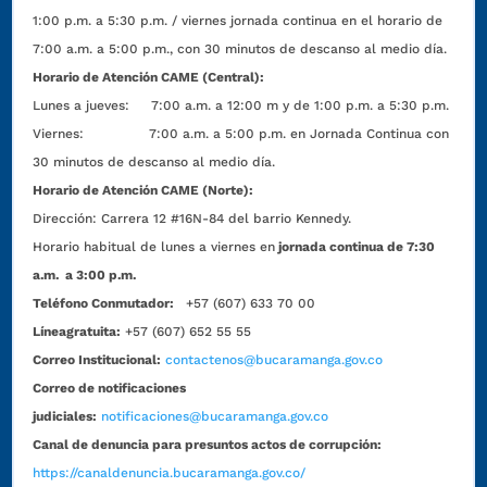
1:00 p.m. a 5:30 p.m. / viernes jornada continua en el horario de
7:00 a.m. a 5:00 p.m., con 30 minutos de descanso al medio día.
Horario de Atención CAME (Central):
Lunes a jueves: 7:00 a.m. a 12:00 m y de 1:00 p.m. a 5:30 p.m.
Viernes: 7:00 a.m. a 5:00 p.m. en Jornada Continua con
30 minutos de descanso al medio día.
Horario de Atención CAME (Norte):
Dirección:
Carrera 12 #16N-84 del barrio Kennedy.
Horario habitual de lunes a viernes en
jornada continua de 7:30
a.m. a 3:00 p.m.
Teléfono Conmutador:
+57 (607) 633 70 00
Líneagratuita:
+57 (607) 652 55 55
Correo Institucional:
contactenos@bucaramanga.gov.co
Correo de notificaciones
judiciales:
notificaciones@bucaramanga.gov.co
Canal de denuncia para presuntos actos de corrupción:
https://canaldenuncia.bucaramanga.gov.co/