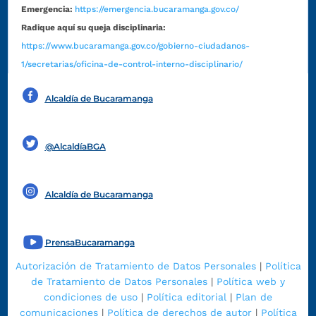
Emergencia:
https://emergencia.bucaramanga.gov.co/
Radique aquí su queja disciplinaria:
https://www.bucaramanga.gov.co/gobierno-ciudadanos-
1/secretarias/oficina-de-control-interno-disciplinario/
Alcaldía de Bucaramanga
Funcionarios y contratistas
@AlcaldíaBGA
Alcaldía de Bucaramanga
PrensaBucaramanga
Autorización de Tratamiento de Datos Personales
|
Política
de Tratamiento de Datos Personales
|
Política web y
condiciones de uso
|
Política editorial
|
Plan de
comunicaciones
|
Política de derechos de autor
|
Política