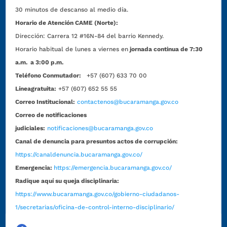
30 minutos de descanso al medio día.
Horario de Atención CAME (Norte):
Dirección:
Carrera 12 #16N-84 del barrio Kennedy.
Horario habitual de lunes a viernes en
jornada continua de 7:30
a.m. a 3:00 p.m.
Teléfono Conmutador:
+57 (607) 633 70 00
Líneagratuita:
+57 (607) 652 55 55
Correo Institucional:
contactenos@bucaramanga.gov.co
Correo de notificaciones
judiciales:
notificaciones@bucaramanga.gov.co
Canal de denuncia para presuntos actos de corrupción:
https://canaldenuncia.bucaramanga.gov.co/
Emergencia:
https://emergencia.bucaramanga.gov.co/
Radique aquí su queja disciplinaria:
https://www.bucaramanga.gov.co/gobierno-ciudadanos-
1/secretarias/oficina-de-control-interno-disciplinario/