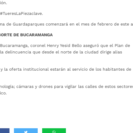
ión.
a #TueresLaPiezaclave.
rama de Guardaparques comenzará en el mes de febrero de este a
L BORTE DE BUCARAMANGA
 Bucaramanga, coronel Henry Yesid Bello aseguró que el Plan de
a delincuencia que desde el norte de la ciudad dirige alias
 y la oferta institucional estarán al servicio de los habitantes de
nología; cámaras y drones para vigilar las calles de estos sectore
ico.