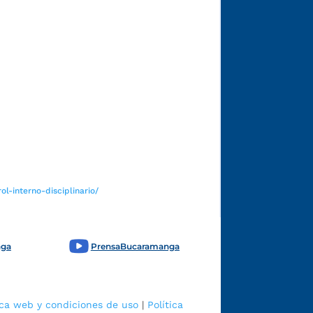
Funcionarios y contratistas
l-interno-disciplinario/
nga
PrensaBucaramanga
ica web y condiciones de uso
|
Política