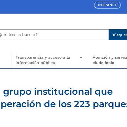
INTRANET
car:
arch
..
Transparencia y acceso a la
Atención y servici
información pública
ciudadanía
l grupo institucional que
uperación de los 223 parque