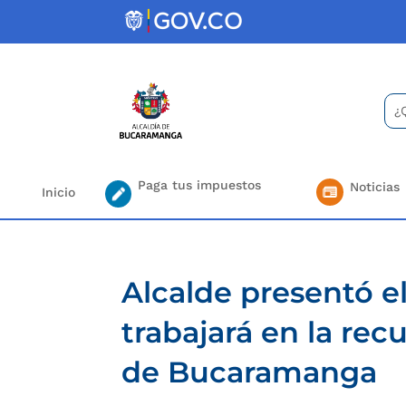
Skip
to
content
Bus
Se
for.
Paga tus impuestos
Noticias
Inicio
Alcalde presentó e
trabajará en la rec
de Bucaramanga