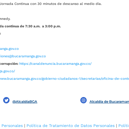
ada Continua con 30 minutos de descanso al medio día.
nnedy.
da continua de 7:30 a.m. a 3:00 p.m.
0
nga.gov.co
aciones@bucaramanga.gov.co
corrupción:
https://canaldenuncia.bucaramanga.gov.co/
a.gov.co/
www.bucaramanga.gov.co/gobierno-ciudadanos-1/secretarias/oficina-de-contro
@AlcaldíaBGA
Alcaldía de Bucarama
 Personales
|
Política de Tratamiento de Datos Personales
|
Polít