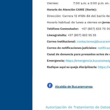
Viernes: 7:00 a.m. a 5:00 p.m. en Jorn
Horario de Atención CAME (Norte):
Dirección:
Carrera 12 #16N-84 del barrio Ke
Horario habitual de lunes a viernes en
jorna
Teléfono Conmutador:
+57 (607) 633 70 0
Líneagratuita:
+57 (607) 652 55 55
Correo Institucional:
contactenos@bucarama
Correo de notificaciones judiciales:
notific
Canal de denuncia para presuntos actos de 
Emergencia:
https://emergencia.bucaramang
Radique aquí su queja disciplinaria:
https://
Alcaldía de Bucaramanga
Autorización de Tratamiento de Datos