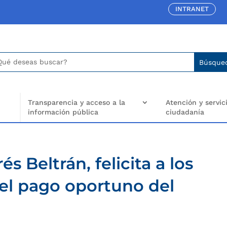
INTRANET
car:
arch
..
Transparencia y acceso a la
Atención y servici
información pública
ciudadanía
s Beltrán, felicita a los
l pago oportuno del