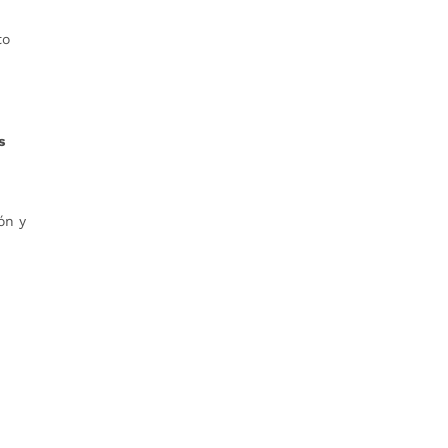
to
s
ón y