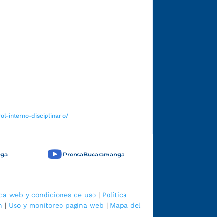
Funcionarios y contratistas
l-interno-disciplinario/
nga
PrensaBucaramanga
ica web y condiciones de uso
|
Política
n
|
Uso y monitoreo pagina web
|
Mapa del