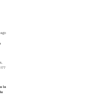
pago
a
s,
$177
a la
de