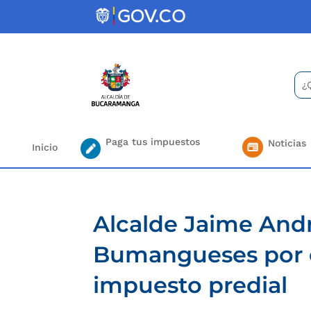
Skip
to
content
Bus
Se
for.
Paga tus impuestos
Noticias
Inicio
Alcalde Jaime André
Bumangueses por e
impuesto predial