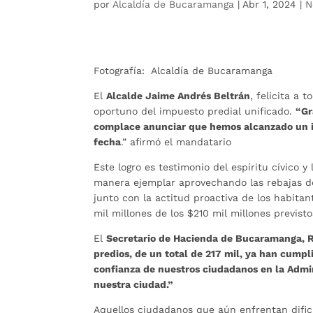
por
Alcaldía de Bucaramanga
|
Abr 1, 2024
|
N
Fotografía: Alcaldía de Bucaramanga
El
Alcalde Jaime Andrés Beltrán
, felicita a
oportuno del impuesto predial unificado.
“Gr
complace anunciar que hemos alcanzado un i
fecha
.” afirmó el mandatario
Este logro es testimonio del espíritu cívico 
manera ejemplar aprovechando las rebajas de
junto con la actitud proactiva de los habit
mil millones de los $210 mil millones previsto
El
Secretario de Hacienda de Bucaramanga, R
predios, de un total de 217 mil, ya han cumpli
confianza de nuestros ciudadanos en la Admi
nuestra ciudad.”
Aquellos ciudadanos que aún enfrentan dific