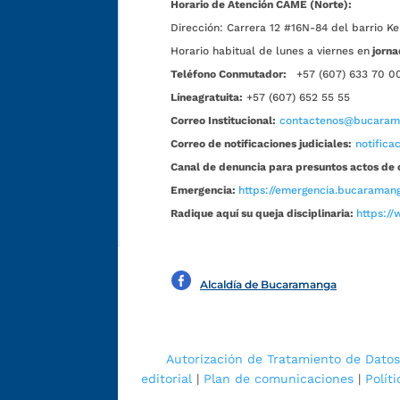
Horario de Atención CAME (Norte):
Dirección:
Carrera 12 #16N-84 del barrio Ke
Horario habitual de lunes a viernes en
jorna
Teléfono Conmutador:
+57 (607) 633 70 0
Líneagratuita:
+57 (607) 652 55 55
Correo Institucional:
contactenos@bucarama
Correo de notificaciones judiciales:
notific
Canal de denuncia para presuntos actos de 
Emergencia:
https://emergencia.bucaramang
Radique aquí su queja disciplinaria:
https://
Alcaldía de Bucaramanga
Autorización de Tratamiento de Datos
editorial
|
Plan de comunicaciones
|
Polít