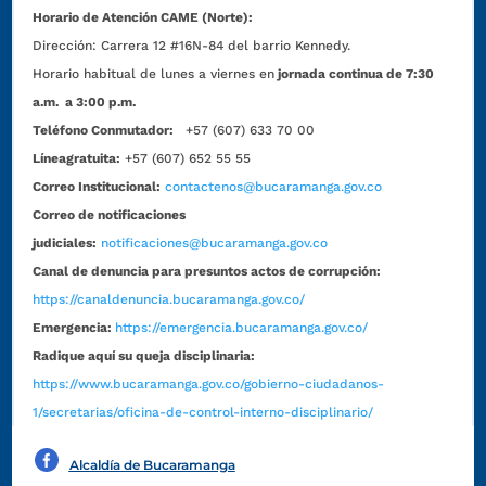
Horario de Atención CAME (Norte):
Dirección:
Carrera 12 #16N-84 del barrio Kennedy.
Horario habitual de lunes a viernes en
jornada continua de 7:30
a.m. a 3:00 p.m.
Teléfono Conmutador:
+57 (607) 633 70 00
Líneagratuita:
+57 (607) 652 55 55
Correo Institucional:
contactenos@bucaramanga.gov.co
Correo de notificaciones
judiciales:
notificaciones@bucaramanga.gov.co
Canal de denuncia para presuntos actos de corrupción:
https://canaldenuncia.bucaramanga.gov.co/
Emergencia:
https://emergencia.bucaramanga.gov.co/
Radique aquí su queja disciplinaria:
https://www.bucaramanga.gov.co/gobierno-ciudadanos-
1/secretarias/oficina-de-control-interno-disciplinario/
Alcaldía de Bucaramanga