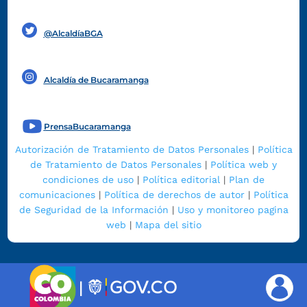
Funcionarios y contratistas
@AlcaldíaBGA
Alcaldía de Bucaramanga
PrensaBucaramanga
Autorización de Tratamiento de Datos Personales
|
Política
de Tratamiento de Datos Personales
|
Política web y
condiciones de uso
|
Política editorial
|
Plan de
comunicaciones
|
Política de derechos de autor
|
Política
de Seguridad de la Información
|
Uso y monitoreo pagina
web
|
Mapa del sitio
|