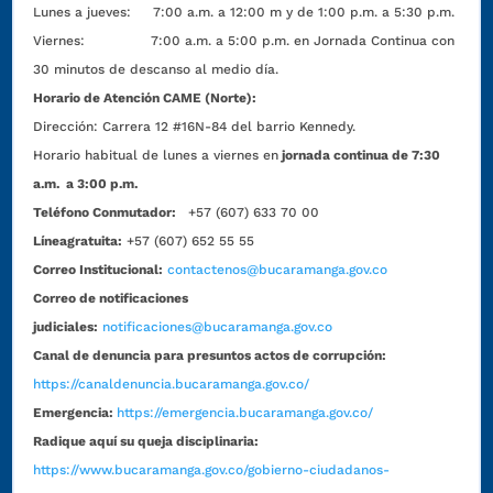
Lunes a jueves: 7:00 a.m. a 12:00 m y de 1:00 p.m. a 5:30 p.m.
Viernes: 7:00 a.m. a 5:00 p.m. en Jornada Continua con
30 minutos de descanso al medio día.
Horario de Atención CAME (Norte):
Dirección:
Carrera 12 #16N-84 del barrio Kennedy.
Horario habitual de lunes a viernes en
jornada continua de 7:30
a.m. a 3:00 p.m.
Teléfono Conmutador:
+57 (607) 633 70 00
Líneagratuita:
+57 (607) 652 55 55
Correo Institucional:
contactenos@bucaramanga.gov.co
Correo de notificaciones
judiciales:
notificaciones@bucaramanga.gov.co
Canal de denuncia para presuntos actos de corrupción:
https://canaldenuncia.bucaramanga.gov.co/
Emergencia:
https://emergencia.bucaramanga.gov.co/
Radique aquí su queja disciplinaria:
https://www.bucaramanga.gov.co/gobierno-ciudadanos-