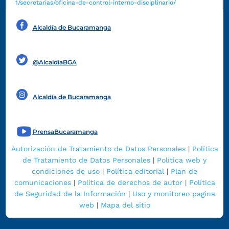
1/secretarias/oficina-de-control-interno-disciplinario/
Alcaldía de Bucaramanga
Funcionarios y contratistas
@AlcaldíaBGA
Alcaldía de Bucaramanga
PrensaBucaramanga
Autorización de Tratamiento de Datos Personales
|
Política
de Tratamiento de Datos Personales
|
Política web y
condiciones de uso
|
Política editorial
|
Plan de
comunicaciones
|
Política de derechos de autor
|
Política
de Seguridad de la Información
|
Uso y monitoreo pagina
web
|
Mapa del sitio