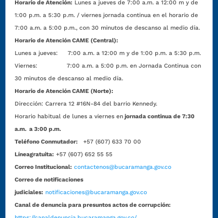
Horario de Atención:
Lunes a jueves de 7:00 a.m. a 12:00 m y de
1:00 p.m. a 5:30 p.m. / viernes jornada continua en el horario de
7:00 a.m. a 5:00 p.m., con 30 minutos de descanso al medio día.
Horario de Atención CAME (Central):
Lunes a jueves: 7:00 a.m. a 12:00 m y de 1:00 p.m. a 5:30 p.m.
Viernes: 7:00 a.m. a 5:00 p.m. en Jornada Continua con
30 minutos de descanso al medio día.
Horario de Atención CAME (Norte):
Dirección:
Carrera 12 #16N-84 del barrio Kennedy.
Horario habitual de lunes a viernes en
jornada continua de 7:30
a.m. a 3:00 p.m.
Teléfono Conmutador:
+57 (607) 633 70 00
Líneagratuita:
+57 (607) 652 55 55
Correo Institucional:
contactenos@bucaramanga.gov.co
Correo de notificaciones
judiciales:
notificaciones@bucaramanga.gov.co
Canal de denuncia para presuntos actos de corrupción:
https://canaldenuncia.bucaramanga.gov.co/