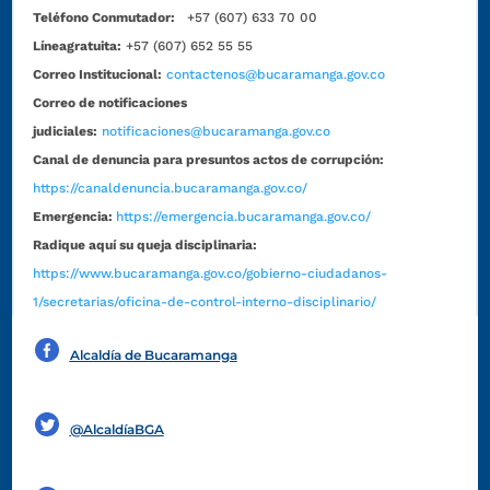
Teléfono Conmutador:
+57 (607) 633 70 00
Líneagratuita:
+57 (607) 652 55 55
Correo Institucional:
contactenos@bucaramanga.gov.co
Correo de notificaciones
judiciales:
notificaciones@bucaramanga.gov.co
Canal de denuncia para presuntos actos de corrupción:
https://canaldenuncia.bucaramanga.gov.co/
Emergencia:
https://emergencia.bucaramanga.gov.co/
Radique aquí su queja disciplinaria:
https://www.bucaramanga.gov.co/gobierno-ciudadanos-
1/secretarias/oficina-de-control-interno-disciplinario/
Alcaldía de Bucaramanga
Funcionarios y contratistas
@AlcaldíaBGA