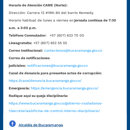
Horario de Atención CAME (Norte):
Dirección:
Carrera 12 #16N-84 del barrio Kennedy.
Horario habitual de lunes a viernes en
jornada continua de 7:30
a.m. a 3:00 p.m.
Teléfono Conmutador:
+57 (607) 633 70 00
Líneagratuita:
+57 (607) 652 55 55
Correo Institucional:
contactenos@bucaramanga.gov.co
Correo de notificaciones
judiciales:
notificaciones@bucaramanga.gov.co
Canal de denuncia para presuntos actos de corrupción:
https://canaldenuncia.bucaramanga.gov.co/
Emergencia:
https://emergencia.bucaramanga.gov.co/
Radique aquí su queja disciplinaria:
https://www.bucaramanga.gov.co/gobierno-ciudadanos-
1/secretarias/oficina-de-control-interno-disciplinario/
Alcaldía de Bucaramanga