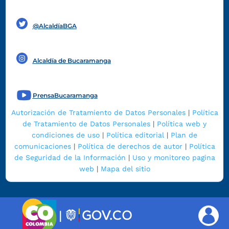
Funcionarios y contratistas
@AlcaldíaBGA
Alcaldía de Bucaramanga
PrensaBucaramanga
Autorización de Tratamiento de Datos Personales
|
Política
de Tratamiento de Datos Personales
|
Política web y
condiciones de uso
|
Política editorial
|
Plan de
comunicaciones
|
Política de derechos de autor
|
Política
de Seguridad de la Información
|
Uso y monitoreo pagina
web
|
Mapa del sitio
|