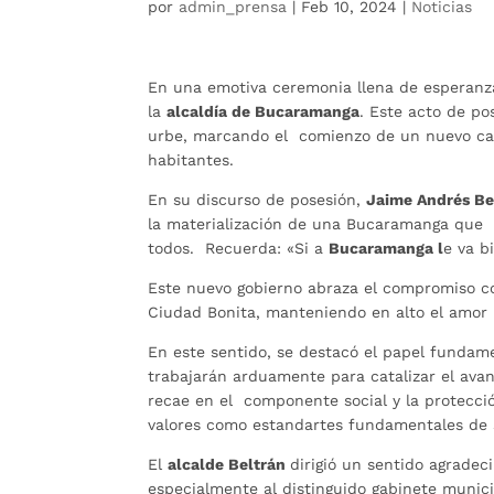
por
admin_prensa
|
Feb 10, 2024
|
Noticias
En una emotiva ceremonia llena de esperan
la
alcaldía de Bucaramanga
. Este acto de po
urbe, marcando el comienzo de un nuevo cap
habitantes.
En su discurso de posesión,
Jaime Andrés Be
la materialización de una Bucaramanga que 
todos. Recuerda: «Si a
Bucaramanga l
e va b
Este nuevo gobierno abraza el compromiso c
Ciudad Bonita, manteniendo en alto el amo
En este sentido, se destacó el papel fundame
trabajarán arduamente para catalizar el av
recae en el componente social y la protecci
valores como estandartes fundamentales de 
El
alcalde Beltrán
dirigió un sentido agrade
especialmente al distinguido gabinete munic