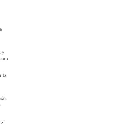
ra
 y
para
e la
ión
s
 y