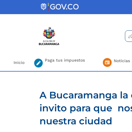
Skip
to
content
Bus
Se
for.
Paga tus impuestos
Noticias
Inicio
A Bucaramanga la 
invito para que n
nuestra ciudad