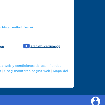
Funcionarios y contratistas
l-interno-disciplinario/
nga
PrensaBucaramanga
ica web y condiciones de uso
|
Política
n
|
Uso y monitoreo pagina web
|
Mapa del