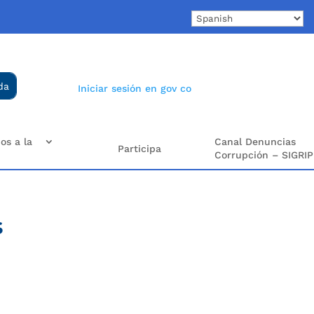
Iniciar sesión en gov co
os a la
Canal Denuncias
Participa
Corrupción – SIGRIP
s