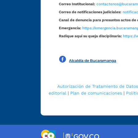
Correo Institucional:
contactenos@bucarama
Correo de notificaciones judiciales:
notific
Canal de denuncia para presuntos actos de 
Emergencia:
https://emergencia.bucaramang
Radique aquí su queja disciplinaria:
https://
Alcaldía de Bucaramanga
Autorización de Tratamiento de Datos
editorial
|
Plan de comunicaciones
|
Polít