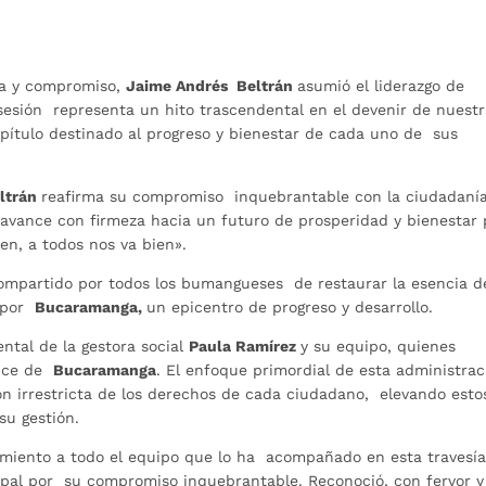
za y compromiso,
Jaime Andrés Beltrán
asumió el liderazgo de
sesión representa un hito trascendental en el devenir de nuest
ítulo destinado al progreso y bienestar de cada uno de sus
ltrán
reafirma su compromiso inquebrantable con la ciudadanía
avance con firmeza hacia un futuro de prosperidad y bienestar 
ien, a todos nos va bien».
ompartido por todos los bumangueses de restaurar la esencia d
r por
Bucaramanga,
un epicentro de progreso y desarrollo.
ntal de la gestora social
Paula Ramírez
y su equipo, quienes
ance de
Bucaramanga
. El enfoque primordial de esta administrac
ón irrestricta de los derechos de cada ciudadano, elevando esto
su gestión.
cimiento a todo el equipo que lo ha acompañado en esta travesía
ipal por su compromiso inquebrantable. Reconoció, con fervor y