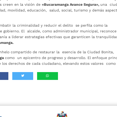
s creen en la visión de
«Bucaramanga Avance Segura»,
una ciu
dad, movilidad, educación, salud, social, turismo y demás aspec
batir la criminalidad y reducir el delito se perfila como la
de gobierno. El alcalde, como administrador municipal, reconoce
ía a liderar estrategias efectivas que garanticen la tranquilida
amanga.
helo compartido de restaurar la esencia de la Ciudad Bonita,
nga
como un epicentro de progreso y desarrollo. El enfoque princ
 de los derechos de cada ciudadano, elevando estos valores como