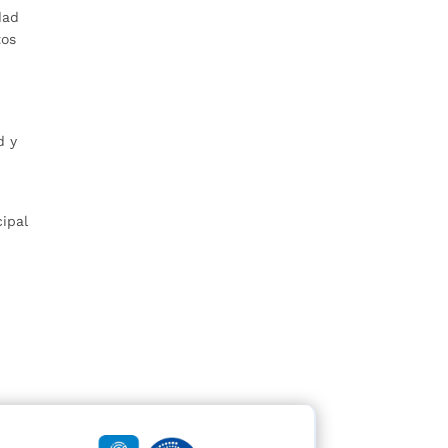
dad
tos
d y
ipal