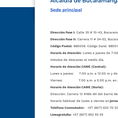
Alcaldía de Bucaramang
Sede principal
Dirección Fase I:
Calle 35 # 10-43, Bucaram
Dirección Fase II:
Carrera 11 # 34-52, Bucar
Código Postal:
680006. Código Dane: 68001
Horario de Atención:
Lunes a jueves de 7:00 
minutos de descanso al medio día.
Horario de Atención CAME (Central):
Lunes a jueves: 7:00 a.m. a 12:00 m y de 
Viernes: 7:00 a.m. a 5:00 p.m. en Jorn
Horario de Atención CAME (Norte):
Dirección:
Carrera 12 #16N-84 del barrio Ke
Horario habitual de lunes a viernes en
jorna
Teléfono Conmutador:
+57 (607) 633 70 0
Líneagratuita:
+57 (607) 652 55 55