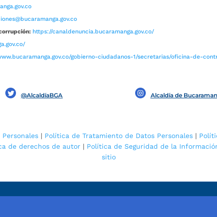
nga.gov.co
aciones@bucaramanga.gov.co
corrupción:
https://canaldenuncia.bucaramanga.gov.co/
a.gov.co/
www.bucaramanga.gov.co/gobierno-ciudadanos-1/secretarias/oficina-de-contro
@AlcaldíaBGA
Alcaldía de Bucarama
 Personales
|
Política de Tratamiento de Datos Personales
|
Polít
ica de derechos de autor
|
Política de Seguridad de la Informació
sitio