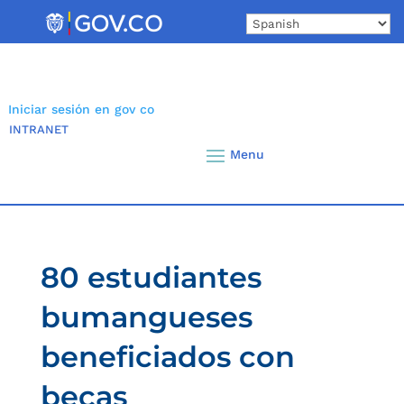
Skip
to
content
Iniciar sesión en gov co
INTRANET
80 estudiantes
bumangueses
beneficiados con
becas