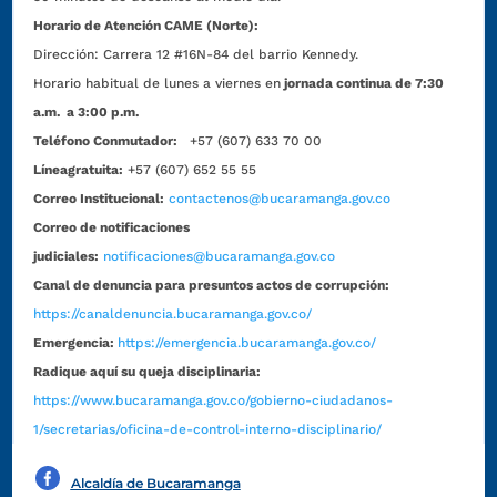
Horario de Atención CAME (Norte):
Dirección:
Carrera 12 #16N-84 del barrio Kennedy.
Horario habitual de lunes a viernes en
jornada continua de 7:30
a.m. a 3:00 p.m.
Teléfono Conmutador:
+57 (607) 633 70 00
Líneagratuita:
+57 (607) 652 55 55
Correo Institucional:
contactenos@bucaramanga.gov.co
Correo de notificaciones
judiciales:
notificaciones@bucaramanga.gov.co
Canal de denuncia para presuntos actos de corrupción:
https://canaldenuncia.bucaramanga.gov.co/
Emergencia:
https://emergencia.bucaramanga.gov.co/
Radique aquí su queja disciplinaria:
https://www.bucaramanga.gov.co/gobierno-ciudadanos-
1/secretarias/oficina-de-control-interno-disciplinario/
Alcaldía de Bucaramanga