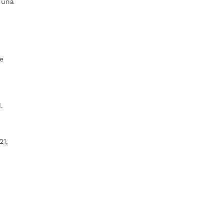
 una
te
.
21,