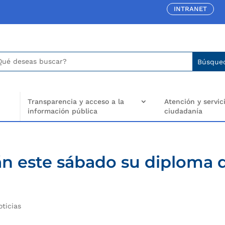
INTRANET
car:
arch
..
Transparencia y acceso a la
Atención y servici
información pública
ciudadanía
án este sábado su diploma 
oticias