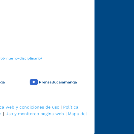
Funcionarios y contratistas
l-interno-disciplinario/
nga
PrensaBucaramanga
ica web y condiciones de uso
|
Política
n
|
Uso y monitoreo pagina web
|
Mapa del