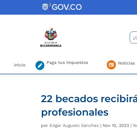
Skip
to
content
Bus
Se
for.
Paga tus impuestos
Noticias
Inicio
22 becados recibir
profesionales
por
Edgar Augusto Sánchez
|
Nov 10, 2023
|
N