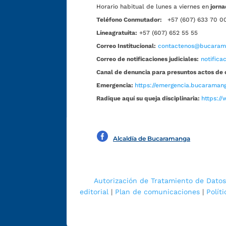
Horario habitual de lunes a viernes en
jorna
Teléfono Conmutador:
+57 (607) 633 70 0
Líneagratuita:
+57 (607) 652 55 55
Correo Institucional:
contactenos@bucarama
Correo de notificaciones judiciales:
notific
Canal de denuncia para presuntos actos de 
Emergencia:
https://emergencia.bucaramang
Radique aquí su queja disciplinaria:
https://
Alcaldía de Bucaramanga
Autorización de Tratamiento de Datos
editorial
|
Plan de comunicaciones
|
Polít