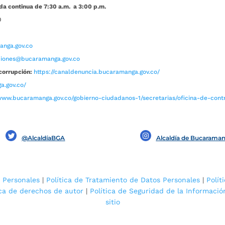
da continua de 7:30 a.m. a 3:00 p.m.
0
nga.gov.co
aciones@bucaramanga.gov.co
corrupción:
https://canaldenuncia.bucaramanga.gov.co/
a.gov.co/
www.bucaramanga.gov.co/gobierno-ciudadanos-1/secretarias/oficina-de-contro
@AlcaldíaBGA
Alcaldía de Bucarama
 Personales
|
Política de Tratamiento de Datos Personales
|
Polít
ica de derechos de autor
|
Política de Seguridad de la Informació
sitio