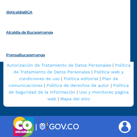
Funcionarios y contratistas
@AlcaldíaBGA
Alcaldía de Bucaramanga
PrensaBucaramanga
Autorización de Tratamiento de Datos Personales
|
Política
de Tratamiento de Datos Personales
|
Política web y
condiciones de uso
|
Política editorial
|
Plan de
comunicaciones
|
Política de derechos de autor
|
Política
de Seguridad de la Información
|
Uso y monitoreo pagina
web
|
Mapa del sitio
|