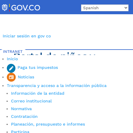
Skip
to
content
Iniciar sesión en gov co
INTRANET
Portal de niños y
Inicio
niñas
Paga tus impuestos
Noticias
Transparencia y acceso a la información pública
Mi ciudad
Información de la entidad
Ludotecas
Correo institucional
Casa Búho
Normativa
Me protegen
Contratación
Oferta Institucional
Planeación, presupuesto e informes
Política Pública
Participa