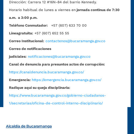
Dirección:
Carrera 12 #16N-84 del barrio Kennedy.
Horario habitual de lunes a viernes en
jornada continua de 7:30
a.m. a 3:00 p.m.
Teléfono Conmutador:
+57 (607) 633 70 00
Líneagratuita:
+57 (607) 652 55 55
Correo Institucional:
contactenos@bucaramanga.gov.co
Correo de notificaciones
judiciales:
notificaciones@bucaramanga.gov.co
Canal de denuncia para presuntos actos de corrupción:
https://canaldenuncia.bucaramanga.gov.co/
Emergencia:
https://emergencia.bucaramanga.gov.co/
Radique aquí su queja disciplinaria:
https://www.bucaramanga.gov.co/gobierno-ciudadanos-
1/secretarias/oficina-de-control-interno-disciplinario/
Alcaldía de Bucaramanga