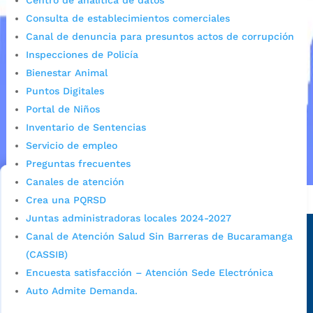
Centro de analítica de datos
Consulta de establecimientos comerciales
Canal de denuncia para presuntos actos de corrupción
Inspecciones de Policía
Bienestar Animal
Puntos Digitales
Portal de Niños
Inventario de Sentencias
Servicio de empleo
Preguntas frecuentes
Canales de atención
Alcaldía de Bucaramanga
Crea una PQRSD
Juntas administradoras locales 2024-2027
Sede principal
Canal de Atención Salud Sin Barreras de Bucaramanga
(CASSIB)
Encuesta satisfacción – Atención Sede Electrónica
Auto Admite Demanda.