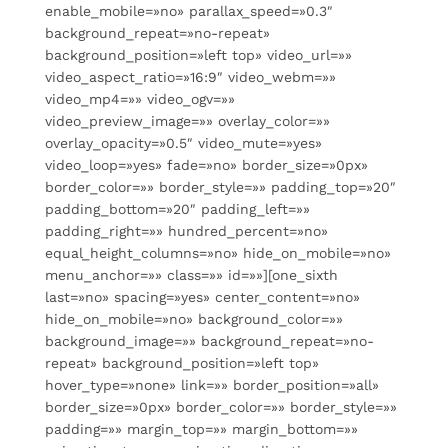
enable_mobile=»no» parallax_speed=»0.3″
background_repeat=»no-repeat»
background_position=»left top» video_url=»»
video_aspect_ratio=»16:9″ video_webm=»»
video_mp4=»» video_ogv=»»
video_preview_image=»» overlay_color=»»
overlay_opacity=»0.5″ video_mute=»yes»
video_loop=»yes» fade=»no» border_size=»0px»
border_color=»» border_style=»» padding_top=»20″
padding_bottom=»20″ padding_left=»»
padding_right=»» hundred_percent=»no»
equal_height_columns=»no» hide_on_mobile=»no»
menu_anchor=»» class=»» id=»»][one_sixth
last=»no» spacing=»yes» center_content=»no»
hide_on_mobile=»no» background_color=»»
background_image=»» background_repeat=»no-
repeat» background_position=»left top»
hover_type=»none» link=»» border_position=»all»
border_size=»0px» border_color=»» border_style=»»
padding=»» margin_top=»» margin_bottom=»»