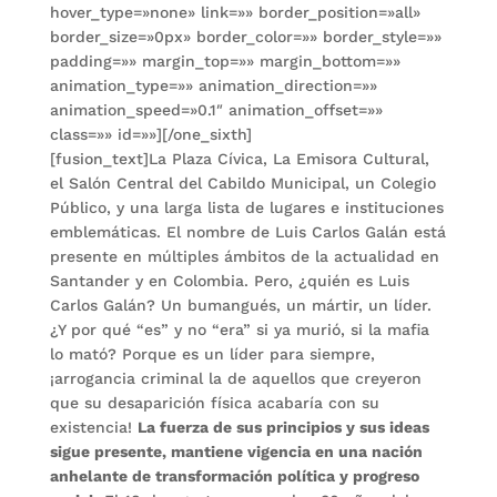
hover_type=»none» link=»» border_position=»all»
border_size=»0px» border_color=»» border_style=»»
padding=»» margin_top=»» margin_bottom=»»
animation_type=»» animation_direction=»»
animation_speed=»0.1″ animation_offset=»»
class=»» id=»»][/one_sixth]
[fusion_text]La Plaza Cívica, La Emisora Cultural,
el Salón Central del Cabildo Municipal, un Colegio
Público, y una larga lista de lugares e instituciones
emblemáticas. El nombre de Luis Carlos Galán está
presente en múltiples ámbitos de la actualidad en
Santander y en Colombia. Pero, ¿quién es Luis
Carlos Galán? Un bumangués, un mártir, un líder.
¿Y por qué “es” y no “era” si ya murió, si la mafia
lo mató? Porque es un líder para siempre,
¡arrogancia criminal la de aquellos que creyeron
que su desaparición física acabaría con su
existencia!
La fuerza de sus principios y sus ideas
sigue presente, mantiene vigencia en una nación
anhelante de transformación política y progreso