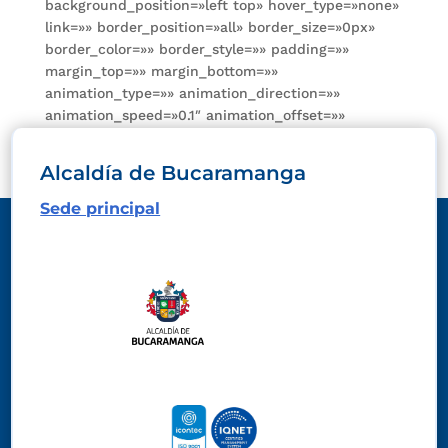
background_position=»left top» hover_type=»none»
link=»» border_position=»all» border_size=»0px»
border_color=»» border_style=»» padding=»»
margin_top=»» margin_bottom=»»
animation_type=»» animation_direction=»»
animation_speed=»0.1″ animation_offset=»»
class=»» id=»»][/one_sixth][/fullwidth]
Alcaldía de Bucaramanga
Sede principal