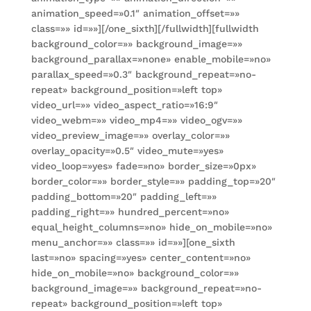
animation_speed=»0.1″ animation_offset=»»
class=»» id=»»][/one_sixth][/fullwidth][fullwidth
background_color=»» background_image=»»
background_parallax=»none» enable_mobile=»no»
parallax_speed=»0.3″ background_repeat=»no-
repeat» background_position=»left top»
video_url=»» video_aspect_ratio=»16:9″
video_webm=»» video_mp4=»» video_ogv=»»
video_preview_image=»» overlay_color=»»
overlay_opacity=»0.5″ video_mute=»yes»
video_loop=»yes» fade=»no» border_size=»0px»
border_color=»» border_style=»» padding_top=»20″
padding_bottom=»20″ padding_left=»»
padding_right=»» hundred_percent=»no»
equal_height_columns=»no» hide_on_mobile=»no»
menu_anchor=»» class=»» id=»»][one_sixth
last=»no» spacing=»yes» center_content=»no»
hide_on_mobile=»no» background_color=»»
background_image=»» background_repeat=»no-
repeat» background_position=»left top»