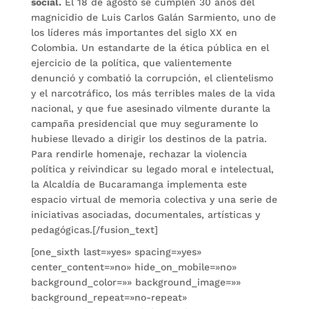
social.
El 18 de agosto se cumplen 30 años del
magnicidio de Luis Carlos Galán Sarmiento, uno de
los líderes más importantes del siglo XX en
Colombia. Un estandarte de la ética pública en el
ejercicio de la política, que valientemente
denunció y combatió la corrupción, el clientelismo
y el narcotráfico, los más terribles males de la vida
nacional, y que fue asesinado vilmente durante la
campaña presidencial que muy seguramente lo
hubiese llevado a dirigir los destinos de la patria.
Para rendirle homenaje, rechazar la violencia
política y reivindicar su legado moral e intelectual,
la Alcaldía de Bucaramanga implementa este
espacio virtual de memoria colectiva y una serie de
iniciativas asociadas, documentales, artísticas y
pedagógicas.[/fusion_text]
[one_sixth last=»yes» spacing=»yes»
center_content=»no» hide_on_mobile=»no»
background_color=»» background_image=»»
background_repeat=»no-repeat»