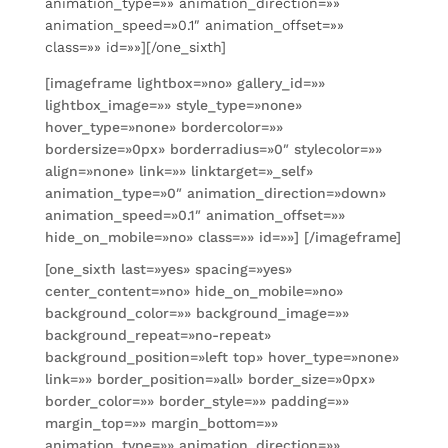
animation_type=»» animation_direction=»»
animation_speed=»0.1″ animation_offset=»»
class=»» id=»»][/one_sixth]
[imageframe lightbox=»no» gallery_id=»»
lightbox_image=»» style_type=»none»
hover_type=»none» bordercolor=»»
bordersize=»0px» borderradius=»0″ stylecolor=»»
align=»none» link=»» linktarget=»_self»
animation_type=»0″ animation_direction=»down»
animation_speed=»0.1″ animation_offset=»»
hide_on_mobile=»no» class=»» id=»»]
[/imageframe]
[one_sixth last=»yes» spacing=»yes»
center_content=»no» hide_on_mobile=»no»
background_color=»» background_image=»»
background_repeat=»no-repeat»
background_position=»left top» hover_type=»none»
link=»» border_position=»all» border_size=»0px»
border_color=»» border_style=»» padding=»»
margin_top=»» margin_bottom=»»
animation_type=»» animation_direction=»»