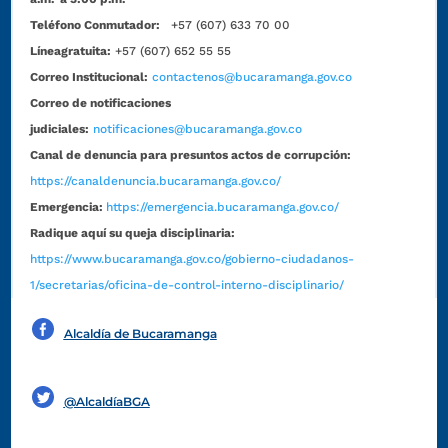
Teléfono Conmutador:
+57 (607) 633 70 00
Líneagratuita:
+57 (607) 652 55 55
Correo Institucional:
contactenos@bucaramanga.gov.co
Correo de notificaciones
judiciales:
notificaciones@bucaramanga.gov.co
Canal de denuncia para presuntos actos de corrupción:
https://canaldenuncia.bucaramanga.gov.co/
Emergencia:
https://emergencia.bucaramanga.gov.co/
Radique aquí su queja disciplinaria:
https://www.bucaramanga.gov.co/gobierno-ciudadanos-
1/secretarias/oficina-de-control-interno-disciplinario/
Alcaldía de Bucaramanga
Funcionarios y contratistas
@AlcaldíaBGA