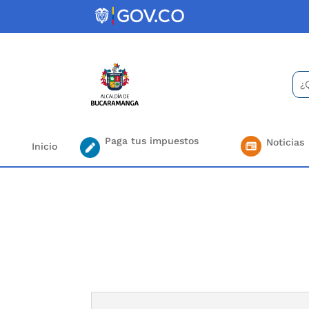
Skip
to
content
Bus
Se
for.
Paga tus impuestos
Noticias
Inicio