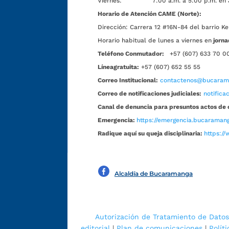
Viernes: 7:00 a.m. a 5:00 p.m. en Jorn
Horario de Atención CAME (Norte):
Dirección:
Carrera 12 #16N-84 del barrio Ke
Horario habitual de lunes a viernes en
jorna
Teléfono Conmutador:
+57 (607) 633 70 0
Líneagratuita:
+57 (607) 652 55 55
Correo Institucional:
contactenos@bucarama
Correo de notificaciones judiciales:
notific
Canal de denuncia para presuntos actos de 
Emergencia:
https://emergencia.bucaramang
Radique aquí su queja disciplinaria:
https://
Alcaldía de Bucaramanga
Autorización de Tratamiento de Datos
editorial
|
Plan de comunicaciones
|
Polít