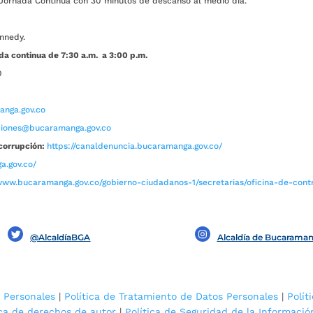
ada Continua con 30 minutos de descanso al medio día.
nnedy.
da continua de 7:30 a.m. a 3:00 p.m.
0
nga.gov.co
aciones@bucaramanga.gov.co
corrupción:
https://canaldenuncia.bucaramanga.gov.co/
a.gov.co/
www.bucaramanga.gov.co/gobierno-ciudadanos-1/secretarias/oficina-de-contro
@AlcaldíaBGA
Alcaldía de Bucarama
 Personales
|
Política de Tratamiento de Datos Personales
|
Polít
ica de derechos de autor
|
Política de Seguridad de la Informació