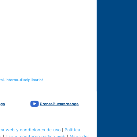
Funcionarios y contratistas
l-interno-disciplinario/
nga
PrensaBucaramanga
ica web y condiciones de uso
|
Política
n
|
Uso y monitoreo pagina web
|
Mapa del