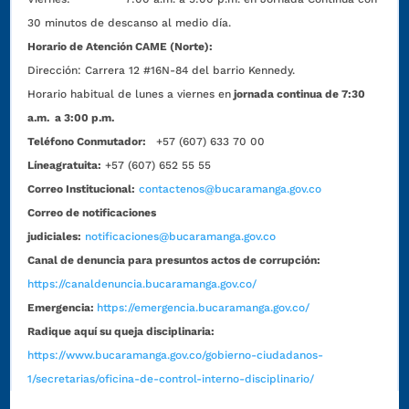
30 minutos de descanso al medio día.
Horario de Atención CAME (Norte):
Dirección:
Carrera 12 #16N-84 del barrio Kennedy.
Horario habitual de lunes a viernes en
jornada continua de 7:30
a.m. a 3:00 p.m.
Teléfono Conmutador:
+57 (607) 633 70 00
Líneagratuita:
+57 (607) 652 55 55
Correo Institucional:
contactenos@bucaramanga.gov.co
Correo de notificaciones
judiciales:
notificaciones@bucaramanga.gov.co
Canal de denuncia para presuntos actos de corrupción:
https://canaldenuncia.bucaramanga.gov.co/
Emergencia:
https://emergencia.bucaramanga.gov.co/
Radique aquí su queja disciplinaria:
https://www.bucaramanga.gov.co/gobierno-ciudadanos-
1/secretarias/oficina-de-control-interno-disciplinario/