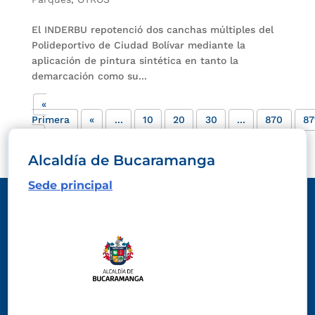
El INDERBU repotenció dos canchas múltiples del
Polideportivo de Ciudad Bolívar mediante la
aplicación de pintura sintética en tanto la
demarcación como su...
«
Primera
«
...
10
20
30
...
870
87
»
Alcaldía de Bucaramanga
Sede principal