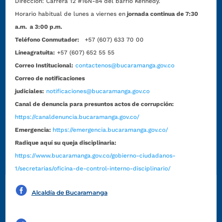
Dirección:
Carrera 12 #16N-84 del barrio Kennedy.
Horario habitual de lunes a viernes en
jornada continua de 7:30
a.m. a 3:00 p.m.
Teléfono Conmutador:
+57 (607) 633 70 00
Líneagratuita:
+57 (607) 652 55 55
Correo Institucional:
contactenos@bucaramanga.gov.co
Correo de notificaciones
judiciales:
notificaciones@bucaramanga.gov.co
Canal de denuncia para presuntos actos de corrupción:
https://canaldenuncia.bucaramanga.gov.co/
Emergencia:
https://emergencia.bucaramanga.gov.co/
Radique aquí su queja disciplinaria:
https://www.bucaramanga.gov.co/gobierno-ciudadanos-
1/secretarias/oficina-de-control-interno-disciplinario/
Alcaldía de Bucaramanga
Funcionarios y contratistas