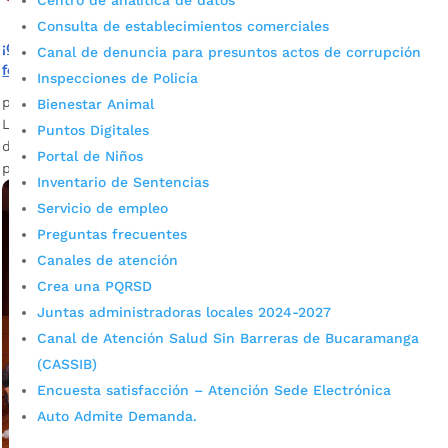
Centro de analítica de datos
Consulta de establecimientos comerciales
¡Contribuyentes de Industria y Comercio! Atentos a las
Canal de denuncia para presuntos actos de corrupción
fechas de declaración y pago
Inspecciones de Policía
por
admin_prensa
|
Mar 9, 2026
|
Noticias
Bienestar Animal
La Alcaldía informa que avanzan los vencimientos para la
Puntos Digitales
declaración de Industria y Comercio de 2025, y se acerca el
Portal de Niños
pago de la primer cuota.
Inventario de Sentencias
Servicio de empleo
Preguntas frecuentes
Canales de atención
Crea una PQRSD
Juntas administradoras locales 2024-2027
Canal de Atención Salud Sin Barreras de Bucaramanga
(CASSIB)
Encuesta satisfacción – Atención Sede Electrónica
Auto Admite Demanda.