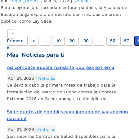
por
admin_prensa
|
Mar 6, 2026
|
Noticias
Para asegurar una jornada electoral pacífica, la Alcaldía de
Bucaramanga expidió un decreto con medidas de orden
público, como Ley Seca.
«
Primera
«
...
10
20
30
...
56
57
»
Más Noticias para ti
Así combate Bucaramanga la pobreza extrema
Abr 21, 2026
|
Noticias
Se llevó a cabo la primera mesa de trabajo para la
formulación del Marco de Lucha contra la Pobreza
Extrema 2026 en Bucaramanga. La Alcaldía de...
Siete puntos disponibles para jornada de vacunación
nacional
Abr 21, 2026
|
Noticias
Son siete los Centros de Salud disponibles para la