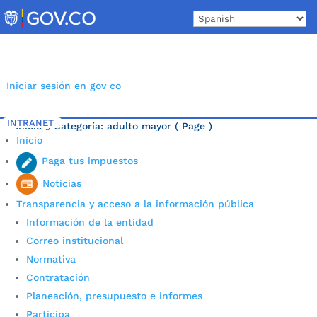
Skip
to
content
Iniciar sesión en gov co
INTRANET
Inicio
Categoría: adulto mayor
( Page )
5
Inicio
Última noticia.
Paga tus impuestos
Noticias
Transparencia y acceso a la información pública
Información de la entidad
Correo institucional
Normativa
Contratación
Planeación, presupuesto e informes
Participa