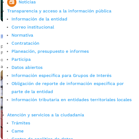
Noticias
Transparencia y acceso a la información pública
Información de la entidad
Correo institucional
Normativa
INVISBU está presente en el norte de Bucaramanga
Contratación
por
admin_prensa
|
Mar 9, 2026
|
Noticias
Planeación, presupuesto e informes
Para descentralizar los servicios y facilitar el acceso a la
Participa
oferta institucional, el INVISBU mantiene su punto de
atención en el norte.
Datos abiertos
Información específica para Grupos de Interés
Obligación de reporte de información específica por
parte de la entidad
Información tributaria en entidades territoriales locales
Atención y servicios a la ciudadanía
Trámites
Came