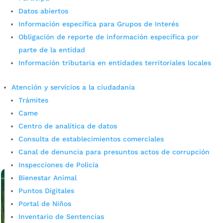
Datos abiertos
Información específica para Grupos de Interés
Obligación de reporte de información específica por
Más de 400 personas graduadas
parte de la entidad
Información tributaria en entidades territoriales locales
de los cursos del Centro Integral
de la Mujer
Atención y servicios a la ciudadanía
Trámites
por
admin_prensa
|
Jun 26, 2026
|
Noticias
Came
Más de 400 personas graduadas de los cursos del Centro
Centro de analítica de datos
Integral de la Mujer de Bucaramanga a través de cursos
Consulta de establecimientos comerciales
cortos. Más de 400 personas, en su mayoría mujeres,
Canal de denuncia para presuntos actos de corrupción
recibieron este jueves su...
leer más
Inspecciones de Policía
Bienestar Animal
Puntos Digitales
Portal de Niños
Inventario de Sentencias