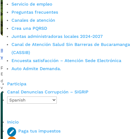
Servicio de empleo
Preguntas frecuentes
Canales de atención
Crea una PQRSD
Juntas administradoras locales 2024-2027
Canal de Atención Salud Sin Barreras de Bucaramanga
INVISBU socializó la ejecución de 58 mejoramientos de
(CASSIB)
vivienda en Café Madrid
Encuesta satisfacción – Atención Sede Electrónica
por
admin_prensa
|
Mar 9, 2026
|
Noticias
Auto Admite Demanda.
El INVISBU se trasladó al Café Madrid para socializar los
detalles técnicos y alcance de los 58 mejoramientos de
Participa
vivienda que se ejecutarán.
Canal Denuncias Corrupción – SIGRIP
Inicio
Paga tus impuestos