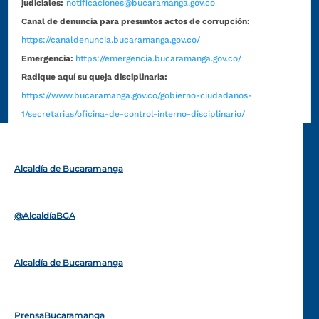
judiciales:
notificaciones@bucaramanga.gov.co
Canal de denuncia para presuntos actos de corrupción:
https://canaldenuncia.bucaramanga.gov.co/
Emergencia:
https://emergencia.bucaramanga.gov.co/
Radique aquí su queja disciplinaria:
https://www.bucaramanga.gov.co/gobierno-ciudadanos-
1/secretarias/oficina-de-control-interno-disciplinario/
Alcaldía de Bucaramanga
Funcionarios y contratistas
@AlcaldíaBGA
Alcaldía de Bucaramanga
PrensaBucaramanga