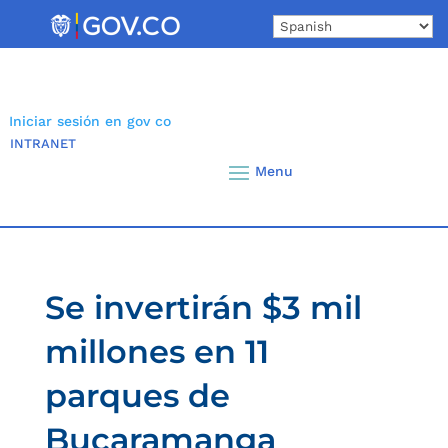
Skip
to
content
Iniciar sesión en gov co
INTRANET
Se invertirán $3 mil
millones en 11
parques de
Bucaramanga