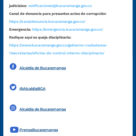
judiciales:
notificaciones@bucaramanga.gov.co
Canal de denuncia para presuntos actos de corrupción:
https://canaldenuncia.bucaramanga.gov.co/
Emergencia:
https://emergencia.bucaramanga.gov.co/
Radique aquí su queja disciplinaria:
https://www.bucaramanga.gov.co/gobierno-ciudadanos-
1/secretarias/oficina-de-control-interno-disciplinario/
Alcaldía de Bucaramanga
Funcionarios y contratistas
@AlcaldíaBGA
Alcaldía de Bucaramanga
PrensaBucaramanga