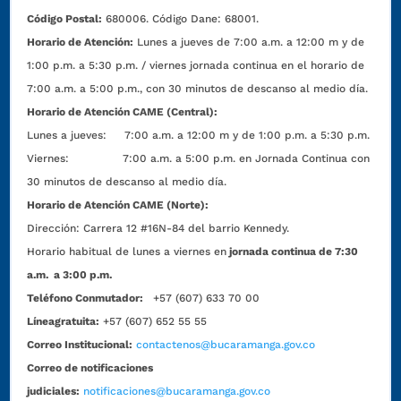
Código Postal:
680006. Código Dane: 68001.
Horario de Atención:
Lunes a jueves de 7:00 a.m. a 12:00 m y de
1:00 p.m. a 5:30 p.m. / viernes jornada continua en el horario de
7:00 a.m. a 5:00 p.m., con 30 minutos de descanso al medio día.
Horario de Atención CAME (Central):
Lunes a jueves: 7:00 a.m. a 12:00 m y de 1:00 p.m. a 5:30 p.m.
Viernes: 7:00 a.m. a 5:00 p.m. en Jornada Continua con
30 minutos de descanso al medio día.
Horario de Atención CAME (Norte):
Dirección:
Carrera 12 #16N-84 del barrio Kennedy.
Horario habitual de lunes a viernes en
jornada continua de 7:30
a.m. a 3:00 p.m.
Teléfono Conmutador:
+57 (607) 633 70 00
Líneagratuita:
+57 (607) 652 55 55
Correo Institucional:
contactenos@bucaramanga.gov.co
Correo de notificaciones
judiciales:
notificaciones@bucaramanga.gov.co