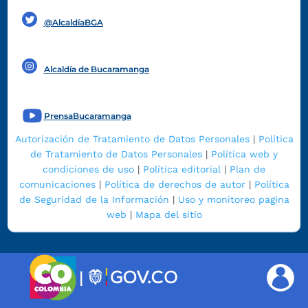
@AlcaldíaBGA
Alcaldía de Bucaramanga
PrensaBucaramanga
Autorización de Tratamiento de Datos Personales
|
Política
de Tratamiento de Datos Personales
|
Política web y
condiciones de uso
|
Política editorial
|
Plan de
comunicaciones
|
Política de derechos de autor
|
Política
de Seguridad de la Información
|
Uso y monitoreo pagina
web
|
Mapa del sitio
|