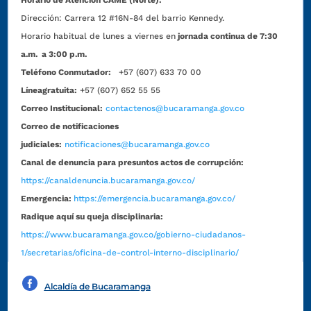
Dirección:
Carrera 12 #16N-84 del barrio Kennedy.
Horario habitual de lunes a viernes en
jornada continua de 7:30
a.m. a 3:00 p.m.
Teléfono Conmutador:
+57 (607) 633 70 00
Líneagratuita:
+57 (607) 652 55 55
Correo Institucional:
contactenos@bucaramanga.gov.co
Correo de notificaciones
judiciales:
notificaciones@bucaramanga.gov.co
Canal de denuncia para presuntos actos de corrupción:
https://canaldenuncia.bucaramanga.gov.co/
Emergencia:
https://emergencia.bucaramanga.gov.co/
Radique aquí su queja disciplinaria:
https://www.bucaramanga.gov.co/gobierno-ciudadanos-
1/secretarias/oficina-de-control-interno-disciplinario/
Alcaldía de Bucaramanga
Funcionarios y contratistas