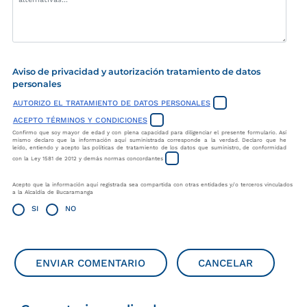
Aviso de privacidad y autorización tratamiento de datos
personales
AUTORIZO EL TRATAMIENTO DE DATOS PERSONALES
ACEPTO TÉRMINOS Y CONDICIONES
Confirmo que soy mayor de edad y con plena capacidad para diligenciar el presente formulario. Así
mismo declaro que la información aquí suministrada corresponde a la verdad. Declaro que he
leído, entiendo y acepto las políticas de tratamiento de los datos que suministro, de conformidad
con la Ley 1581 de 2012 y demás normas concordantes
Acepto que la información aquí registrada sea compartida con otras entidades y/o terceros vinculados
a la Alcaldía de Bucaramanga
SI
NO
ENVIAR COMENTARIO
CANCELAR