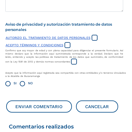
Aviso de privacidad y autorización tratamiento de datos
personales
AUTORIZO EL TRATAMIENTO DE DATOS PERSONALES
ACEPTO TÉRMINOS Y CONDICIONES
Confirmo que soy mayor de edad y con plena capacidad para diligenciar el presente formulario. Así
mismo declaro que la información aquí suministrada corresponde a la verdad. Declaro que he
leído, entiendo y acepto las políticas de tratamiento de los datos que suministro, de conformidad
con la Ley 1581 de 2012 y demás normas concordantes
Acepto que la información aquí registrada sea compartida con otras entidades y/o terceros vinculados
a la Alcaldía de Bucaramanga
SI
NO
ENVIAR COMENTARIO
CANCELAR
Comentarios realizados