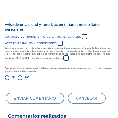
Aviso de privacidad y autorización tratamiento de datos
personales
AUTORIZO EL TRATAMIENTO DE DATOS PERSONALES
ACEPTO TÉRMINOS Y CONDICIONES
Confirmo que soy mayor de edad y con plena capacidad para diligenciar el presente formulario. Así
mismo declaro que la información aquí suministrada corresponde a la verdad. Declaro que he
leído, entiendo y acepto las políticas de tratamiento de los datos que suministro, de conformidad
con la Ley 1581 de 2012 y demás normas concordantes
Acepto que la información aquí registrada sea compartida con otras entidades y/o terceros vinculados
a la Alcaldía de Bucaramanga
SI
NO
ENVIAR COMENTARIO
CANCELAR
Comentarios realizados